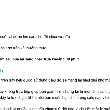
muối và nước lọc sao cho độ chua vừa đủ.
ỗn hợp trên và thưởng thức.
ấm sau bữa ăn sáng hoặc trưa khoảng 30 phút.
nh
trên đây nếu được sử dụng điều độ sẽ mang lại hiệu quả nhờ một 
y không trực tiếp giúp bạn giảm cân nhưng lại là món ăn thích h
 đây là lựa chọn rất tốt nếu bạn muốn hạn chế lượng calo nạp vào 
chanh là nguồn cung cấp vitamin C dồi dào vì chỉ cần một ly n