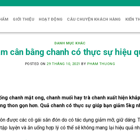
PHẨM
GIỚI THIỆU
HOẠT ĐỘNG
CÂU CHUYỆN KHÁCH HÀNG
KIẾN T
DANH MỤC KHÁC
ảm cân bằng chanh có thực sự hiệu q
POSTED ON
29 THÁNG 10, 2021
BY
PHAM THUONG
ng chanh mật ong, chanh muối hay trà chanh xuất hiện khắp
áng thon gọn hơn. Quả chanh có thực sự giúp bạn giảm 5kg n
luôn được các cô gái săn đón do có tác dụng giảm mỡ, giữ dáng. 
tập luyện và ăn uống hợp lý có thể sẽ không mang lại hiệu quả n