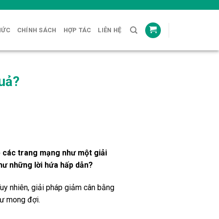
HỨC
CHÍNH SÁCH
HỢP TÁC
LIÊN HỆ
uả?
 các trang mạng như một giải
hư những lời hứa hấp dẫn?
Tuy nhiên, giải pháp giảm cân bằng
hư mong đợi.