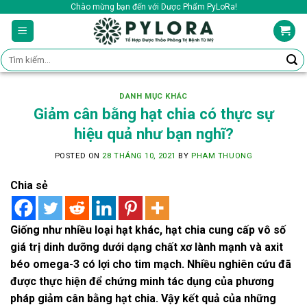
Skip
Chào mừng bạn đến với Dược Phẩm PyLoRa!
to
content
Tìm
kiếm:
DANH MỤC KHÁC
Giảm cân bằng hạt chia có thực sự
hiệu quả như bạn nghĩ?
POSTED ON
28 THÁNG 10, 2021
BY
PHAM THUONG
Chia sẻ
Giống như nhiều loại hạt khác, hạt chia cung cấp vô số
giá trị dinh dưỡng dưới dạng chất xơ lành mạnh và axit
béo omega-3 có lợi cho tim mạch. Nhiều nghiên cứu đã
được thực hiện để chứng minh tác dụng của phương
pháp giảm cân bằng hạt chia. Vậy kết quả của những