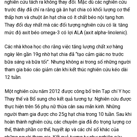
nghiên cứu tách ra không thay đổi. Mặc dù các nghiên cứu
trước đây đã chỉ ra rằng gà ăn hạt chia có khối lượng cơ thể
thấp hơn và chuột ăn hạt chia có ít chất béo nội tạng hơn.
Thay đổi duy nhất mà các đối tượng nghiên cứu có là: tăng
mức độ axit béo omega-3 có lợi ALA (axit alpha-linolenic).
Các nhà khoa học cho rằng việc tăng lượng chất xơ hàng
ngày lên gần 19g nhờ hạt chia đã “tạo cảm giác no trước
bữa sáng và bữa tối”. Nhưng không ai trong số những người
tham gia báo cáo giảm cân khi kết thúc nghiên cứu kéo dài
12 tuần.
Một nghiên cứu năm 2012 được công bố trên Tạp chí Y học
Thay thế và Bổ sung cho kết quả tương tự. Nghiên cứu được
thực hiện trên 56 phụ nữ thừa cân sau mãn kinh. Những
người tham gia được cho 25g hạt chia trong 10 tuần. Sau khi
hoàn thành nghiên cứu, các chuyên gia đã đo trọng lượng cơ
thể, thành phần cơ thể, huyết áp và các chỉ số khác của