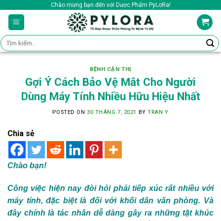
Skip
Chào mừng bạn đến với Dược Phẩm PyLoRa!
to
content
Tìm
kiếm:
BỆNH CẬN THỊ
Gợi Ý Cách Bảo Vệ Mắt Cho Người
Dùng Máy Tính Nhiều Hữu Hiệu Nhất
POSTED ON
30 THÁNG 7, 2021
BY
TRAN Y
Chia sẻ
Chào bạn!
Công việc hiện nay đòi hỏi phải tiếp xúc rất nhiều với
máy tính, đặc biệt là đối với khối dân văn phòng. Và
đây chính là tác nhân dễ dàng gây ra những tật khúc