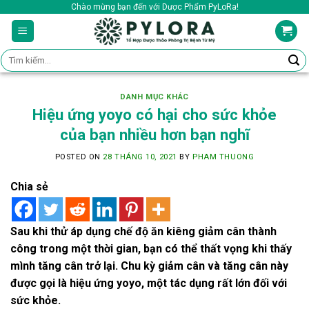
Skip
Chào mừng bạn đến với Dược Phẩm PyLoRa!
to
content
Tìm
kiếm:
DANH MỤC KHÁC
Hiệu ứng yoyo có hại cho sức khỏe
của bạn nhiều hơn bạn nghĩ
POSTED ON
28 THÁNG 10, 2021
BY
PHAM THUONG
Chia sẻ
Sau khi thử áp dụng chế độ ăn kiêng giảm cân thành
công trong một thời gian, bạn có thể thất vọng khi thấy
mình tăng cân trở lại. Chu kỳ giảm cân và tăng cân này
được gọi là hiệu ứng yoyo, một tác dụng rất lớn đối với
sức khỏe.