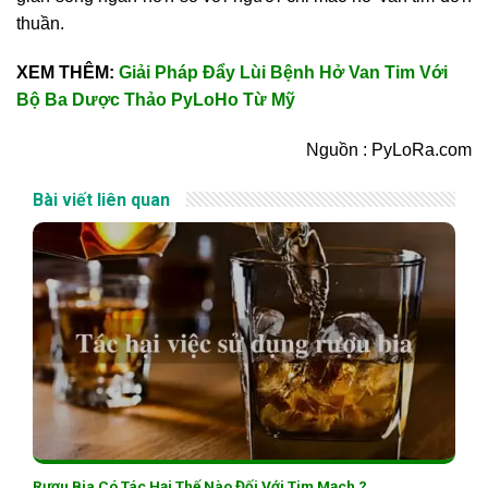
thuần.
XEM THÊM:
Giải Pháp Đẩy Lùi Bệnh Hở Van Tim Với
Bộ Ba Dược Thảo PyLoHo Từ Mỹ
Nguồn : PyLoRa.com
Bài viết liên quan
Rượu Bia Có Tác Hại Thế Nào Đối Với Tim Mạch ?