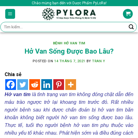
Skip
Chào mừng bạn đến với Dược Phẩm PyLoRa!
to
content
Tìm
kiếm:
BỆNH HỞ VAN TIM
Hở Van Sống Được Bao Lâu?
POSTED ON
14 THÁNG 7, 2021
BY
TRAN Y
Chia sẻ
Hở van tim
là tình trạng van tim không đóng chặt dẫn đến
máu trào ngược trở lại khoang tim trước đó. Rất nhiều
người bệnh sau khi được chẩn đoán bị hở van tim băn
khoăn không biết người hở van tim sống được bao lâu.
Thực tế, tuổi thọ người bệnh hở van tim phụ thuộc vào
nhiều yếu tố khác nhau. Phát hiện sớm và điều đúng cách