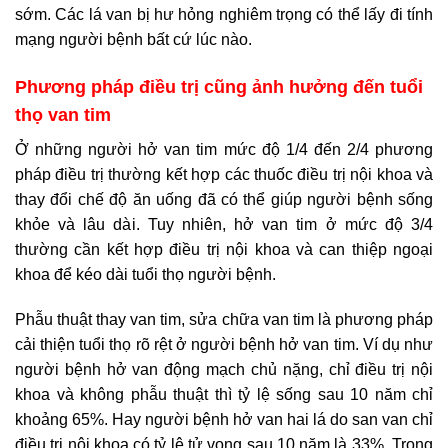
sớm. Các lá van bị hư hỏng nghiêm trọng có thể lấy đi tính
mạng người bệnh bất cứ lúc nào.
Phương pháp điều trị cũng ảnh hưởng đến tuổi
thọ van tim
Ở những người hở van tim mức độ 1/4 đến 2/4 phương
pháp điều trị thường kết hợp các thuốc điều trị nội khoa và
thay đổi chế độ ăn uống đã có thể giúp người bệnh sống
khỏe và lâu dài. Tuy nhiên, hở van tim ở mức độ 3/4
thường cần kết hợp điều trị nội khoa và can thiệp ngoại
khoa để kéo dài tuổi thọ người bệnh.
Phẫu thuật thay van tim, sửa chữa van tim là phương pháp
cải thiện tuổi thọ rõ rệt ở người bệnh hở van tim. Ví dụ như
người bệnh hở van động mạch chủ nặng, chỉ điều trị nội
khoa và không phẫu thuật thì tỷ lệ sống sau 10 năm chỉ
khoảng 65%. Hay người bệnh hở van hai lá do san van chỉ
điều trị nội khoa có tỷ lệ tử vong sau 10 năm là 33%. Trong