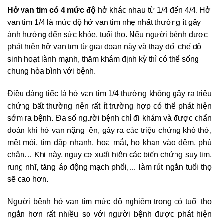
Hở van tim có 4 mức độ
hở khác nhau từ 1/4 đến 4/4. Hở
van tim 1/4 là mức độ hở van tim nhẹ nhất thường ít gây
ảnh hưởng đến sức khỏe, tuổi thọ. Nếu người bệnh được
phát hiện hở van tim từ giai đoạn này và thay đổi chế độ
sinh hoạt lành mạnh, thăm khám định kỳ thì có thể sống
chung hòa bình với bệnh.
Điều đáng tiếc là hở van tim 1/4 thường không gây ra triệu
chứng bất thường nên rất ít trường hợp có thể phát hiện
sớm ra bệnh. Đa số người bệnh chỉ đi khám và được chẩn
đoán khi hở van nặng lên, gây ra các triệu chứng khó thở,
mệt mỏi, tim đập nhanh, hoa mắt, ho khan vào đêm, phù
chân… Khi này, nguy cơ xuất hiện các biến chứng suy tim,
rung nhĩ, tăng áp động mạch phổi,… làm rút ngắn tuổi thọ
sẽ cao hơn.
Người bệnh hở van tim mức độ nghiêm trọng có tuổi thọ
ngắn hơn rất nhiều so với người bệnh được phát hiện