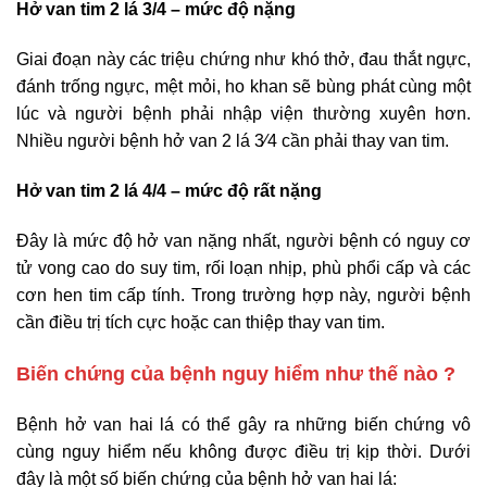
Hở van tim 2 lá 3/4 – mức độ nặng
Giai đoạn này các triệu chứng như khó thở, đau thắt ngực,
đánh trống ngực, mệt mỏi, ho khan sẽ bùng phát cùng một
lúc và người bệnh phải nhập viện thường xuyên hơn.
Nhiều người bệnh hở van 2 lá 3⁄4 cần phải thay van tim.
Hở van tim 2 lá 4/4 – mức độ rất nặng
Đây là mức độ hở van nặng nhất, người bệnh có nguy cơ
tử vong cao do suy tim, rối loạn nhịp, phù phổi cấp và các
cơn hen tim cấp tính. Trong trường hợp này, người bệnh
cần điều trị tích cực hoặc can thiệp thay van tim.
Biến chứng của bệnh nguy hiểm như thế nào ?
Bệnh hở van hai lá có thể gây ra những biến chứng vô
cùng nguy hiểm nếu không được điều trị kịp thời. Dưới
đây là một số biến chứng của bệnh hở van hai lá: