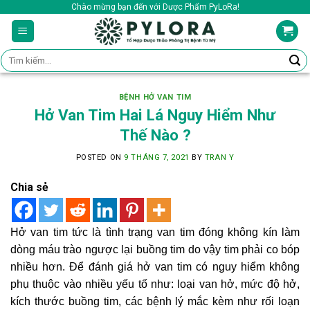
Skip
Chào mừng bạn đến với Dược Phẩm PyLoRa!
to
content
Tìm
kiếm:
BỆNH HỞ VAN TIM
Hở Van Tim Hai Lá Nguy Hiểm Như
Thế Nào ?
POSTED ON
9 THÁNG 7, 2021
BY
TRAN Y
Chia sẻ
Hở van tim tức là tình trạng van tim đóng không kín làm
dòng máu trào ngược lại buồng tim do vậy tim phải co bóp
nhiều hơn. Để đánh giá hở van tim có nguy hiểm không
phụ thuộc vào nhiều yếu tố như: loại van hở, mức độ hở,
kích thước buồng tim, các bệnh lý mắc kèm như rối loạn