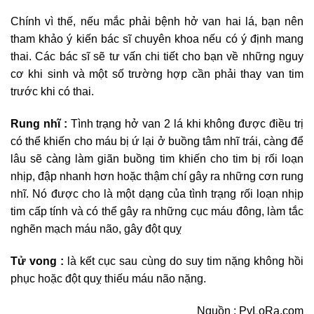
Chính vì thế, nếu mắc phải bệnh hở van hai lá, bạn nên
tham khảo ý kiến bác sĩ chuyên khoa nếu có ý định mang
thai. Các bác sĩ sẽ tư vấn chi tiết cho bạn về những nguy
cơ khi sinh và một số trường hợp cần phải thay van tim
trước khi có thai.
Rung nhĩ :
Tình trạng hở van 2 lá khi không được điều trị
có thể khiến cho máu bị ứ lại ở buồng tâm nhĩ trái, càng để
lâu sẽ càng làm giãn buồng tim khiến cho tim bị rối loạn
nhịp, đập nhanh hơn hoặc thậm chí gây ra những cơn rung
nhĩ. Nó được cho là một dạng của tình trạng rối loạn nhịp
tim cấp tính và có thể gây ra những cục máu đông, làm tắc
nghẽn mạch máu não, gây đột quỵ
Tử vong :
là kết cục sau cùng do suy tim nặng không hồi
phục hoặc đột quỵ thiếu máu não nặng.
Nguồn : PyLoRa.com