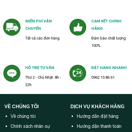
MIỄN PHÍ VẬN
CAM KẾT CHÍNH
CHUYỂN
HÃNG
Tất cả các đơn hàng
Đảm bảo chất lượng
100%
HỖ TRỢ TƯ VẤN
ĐẶT HÀNG NHANH
Thứ 2 - Chủ Nhật: 8h -
0962 15 86 61
22h
VỀ CHÚNG TÔI
DỊCH VỤ KHÁCH HÀNG
Về chúng tôi
Hướng dẫn đặt hàng
Chính sách nhân sự
Hướng dẫn thanh toán