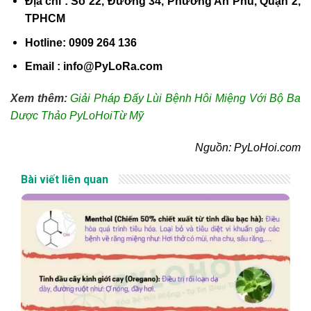
Địa chỉ : Số 22, Đường 34, Phường An Phú, Quận 2,
TPHCM
Hotline: 0909 264 136
Email : info@PyLoRa.com
Xem thêm:
Giải Pháp Đấy Lùi Bệnh Hôi Miệng Với Bộ Ba
Dược Thảo PyLoHoiTừ Mỹ
Nguồn: PyLoHoi.com
Bài viết liên quan