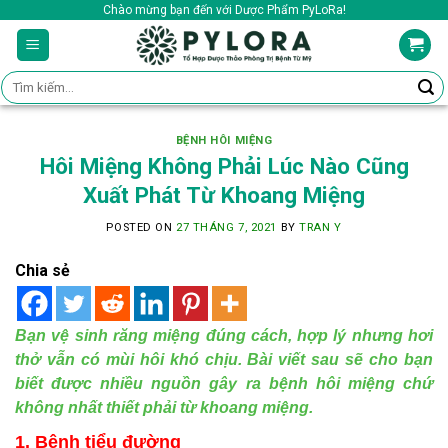
Skip
Chào mừng bạn đến với Dược Phẩm PyLoRa!
to
content
Tìm
kiếm:
BỆNH HÔI MIỆNG
Hôi Miệng Không Phải Lúc Nào Cũng
Xuất Phát Từ Khoang Miệng
POSTED ON
27 THÁNG 7, 2021
BY
TRAN Y
Chia sẻ
Bạn vệ sinh răng miệng đúng cách, hợp lý nhưng hơi
thở vẫn có mùi hôi khó chịu. Bài viết sau sẽ cho bạn
biết được nhiều nguồn gây ra bệnh hôi miệng chứ
không nhất thiết phải từ khoang miệng.
1. Bệnh tiểu đường