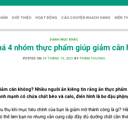
PHẨM
GIỚI THIỆU
HOẠT ĐỘNG
CÂU CHUYỆN KHÁCH HÀNG
KIẾN T
DANH MỤC KHÁC
á 4 nhóm thực phẩm giúp giảm cân 
POSTED ON
29 THÁNG 10, 2021
BY
PHAM THUONG
iảm cân không? Nhiều người ăn kiêng tin rằng ăn thực phẩm 
lành mạnh có chứa chất béo và calo, điển hình là bơ đậu phộn
u thụ khi mục tiêu chính của bạn là giảm mỡ thành công là gì? Hã
 thể làm bạn no nhưng vẫn cung cấp đầy đủ dưỡng chất cần thiết