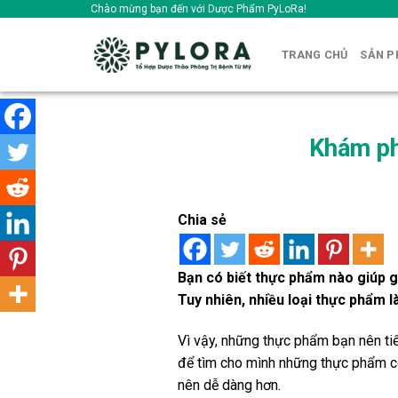
Skip
Chào mừng bạn đến với Dược Phẩm PyLoRa!
to
content
TRANG CHỦ
SẢN 
Khám ph
Chia sẻ
Bạn có biết thực phẩm nào giúp g
Tuy nhiên, nhiều loại thực phẩm 
Vì vậy, những thực phẩm bạn nên tiê
để tìm cho mình những thực phẩm có
nên dễ dàng hơn.