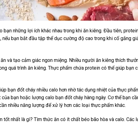
bạn những lợi ích khác nhau trong khi ăn kiêng. Đầu tiên, protein
, nếu bạn bắt đầu tập thể dục cường độ cao trong khi cố gắng gi
 ăn và tạo cảm giác ngon miệng. Nhiều người ăn kiêng thích thưở
trong quá trình ăn kiêng. Thực phẩm chứa protein có thể giúp bạn
iúp bạn đốt cháy nhiều calo hơn nhờ tác dụng nhiệt của thực phẩ
 của bạn hoặc lượng calo bạn đốt cháy hàng ngày. Cơ thể bạn cần 
 cần nhiều năng lượng để xử lý hơn các loại thực phẩm khác.
 tốt nhất là gì? Tìm thức ăn có ít chất béo bão hòa và calo. Các 