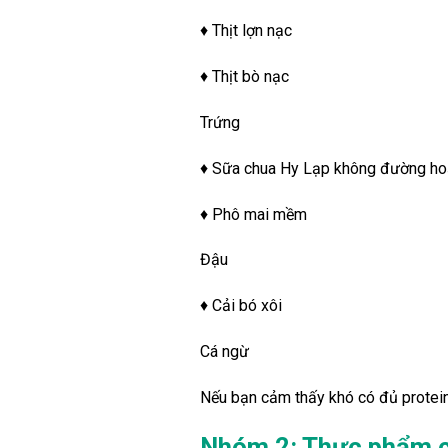
♦ Thịt lợn nạc
♦ Thịt bò nạc
Trứng
♦ Sữa chua Hy Lạp không đường hoặ
♦ Phô mai mềm
Đậu
♦ Cải bó xôi
Cá ngừ
Nếu bạn cảm thấy khó có đủ protein 
Nhóm 2: Thực phẩm c