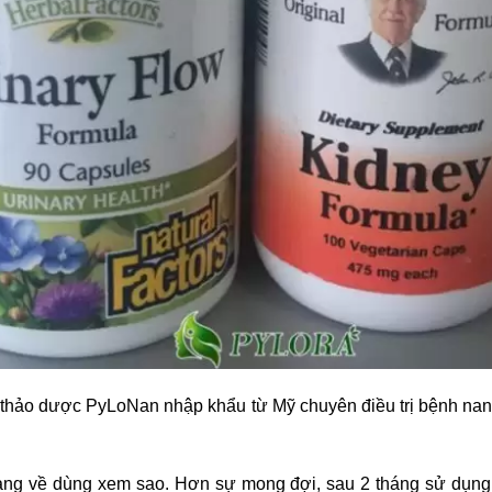
c thảo dược PyLoNan nhập khẩu từ Mỹ chuyên điều trị bệnh nang
àng về dùng xem sao. Hơn sự mong đợi, sau 2 tháng sử dụng 2