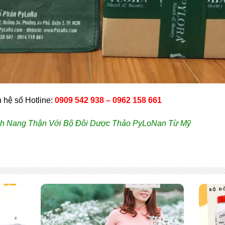
n hệ số Hotline:
0909 542 938 – 0962 158 661
nh Nang Thận Với Bộ Đôi Dược Thảo PyLoNan Từ Mỹ