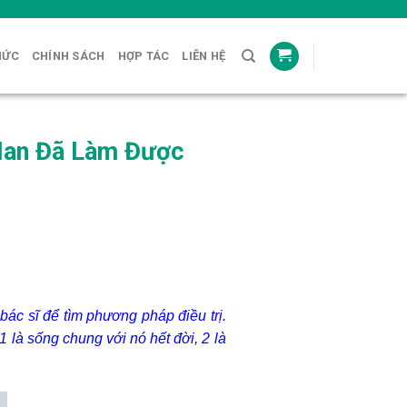
HỨC
CHÍNH SÁCH
HỢP TÁC
LIÊN HỆ
Nan Đã Làm Được
bác sĩ để tìm phương pháp điều trị.
1 là sống chung với nó hết đời, 2 là