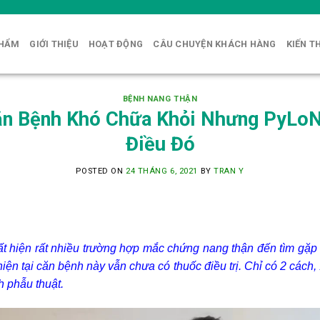
PHẨM
GIỚI THIỆU
HOẠT ĐỘNG
CÂU CHUYỆN KHÁCH HÀNG
KIẾN T
BỆNH NANG THẬN
ăn Bệnh Khó Chữa Khỏi Nhưng PyLo
Điều Đó
POSTED ON
24 THÁNG 6, 2021
BY
TRAN Y
ất hiện rất nhiều trường hợp mắc chứng nang thận đến tìm gặp 
hiện tại căn bệnh này vẫn chưa có thuốc điều trị. Chỉ có 2 cách, 
h phẫu thuật.