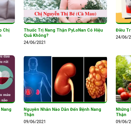
o Chị
Thuốc Trị Nang Thận PyLoNan Có Hiệu
Điều T
n
Quả Không?
24/06/
24/06/2021
ị Nang
Nguyên Nhân Nào Dẫn Đến Bệnh Nang
Những 
Thận
Thận
09/06/2021
09/06/