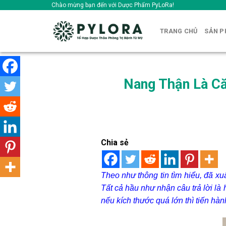
Skip
Chào mừng bạn đến với Dược Phẩm PyLoRa!
to
content
TRANG CHỦ
SẢN 
Nang Thận Là C
Chia sẻ
Theo như thông tin tìm hiểu, đã xu
Tất cả hầu như nhận câu trả lời là 
nếu kích thước quá lớn thì tiến hàn