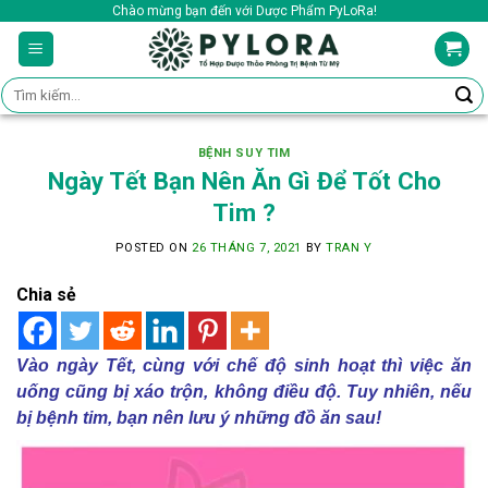
Skip
Chào mừng bạn đến với Dược Phẩm PyLoRa!
to
content
Tìm
kiếm:
BỆNH SUY TIM
Ngày Tết Bạn Nên Ăn Gì Để Tốt Cho
Tim ?
POSTED ON
26 THÁNG 7, 2021
BY
TRAN Y
Chia sẻ
Vào ngày Tết, cùng với chế độ sinh hoạt thì việc ăn
uống cũng bị xáo trộn, không điều độ. Tuy nhiên, nếu
bị bệnh tim, bạn nên lưu ý những đồ ăn sau!