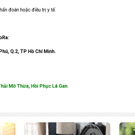
ẩn đoán hoặc điều trị y tế.
oRa:
 Phú, Q.2, TP Hồ Chí Minh.
hải Mỡ Thừa, Hồi Phục Lá Gan