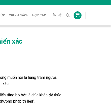
HỨC
CHÍNH SÁCH
HỢP TÁC
LIÊN HỆ
hiến xác
hông muốn nói là hàng trăm người.
n xác.
iến tặng bó bột là chìa khóa để thúc
hương pháp trị liệu”.