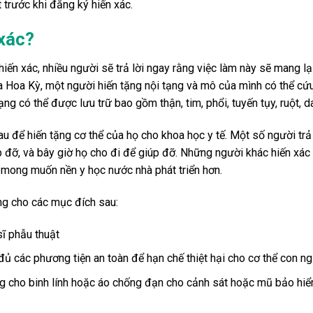
 trước khi đăng ký hiến xác.
 xác?
iến xác, nhiều người sẽ trả lời ngay rằng việc làm này sẽ mang l
 Hoa Kỳ, một người hiến tặng nội tạng và mô của mình có thể cứu
g có thể được lưu trữ bao gồm thận, tim, phổi, tuyến tụy, ruột, da
u để hiến tặng cơ thể của họ cho khoa học y tế. Một số người tr
 đỡ, và bây giờ họ cho đi để giúp đỡ. Những người khác hiến xác
 mong muốn nền y học nước nhà phát triển hơn.
ng cho các mục đích sau:
sĩ phẫu thuật
ủ các phương tiện an toàn để hạn chế thiệt hại cho cơ thể con ngư
 ủng cho binh lính hoặc áo chống đạn cho cảnh sát hoặc mũ bảo hi