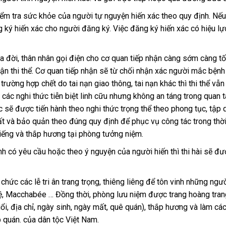
iểm tra sức khỏe của người tự nguyện hiến xác theo quy định. Nếu 
 ký hiến xác cho người đăng ký. Việc đăng ký hiến xác có hiệu lự
a đời, thân nhân gọi điện cho cơ quan tiếp nhận càng sớm càng tốt
ận thi thể. Cơ quan tiếp nhận sẽ từ chối nhận xác người mắc bện
trường hợp chết do tai nạn giao thông, tai nạn khác thì thi thể v
h các nghi thức tiễn biệt linh cữu nhưng không an táng trong quan 
c sẽ được tiến hành theo nghi thức trọng thể theo phong tục, tập 
 và bảo quản theo đúng quy định để phục vụ công tác trong thời 
viếng và thắp hương tại phòng tưởng niệm.
ình có yêu cầu hoặc theo ý nguyện của người hiến thì thi hài sẽ đ
hức các lễ tri ân trang trọng, thiêng liêng để tôn vinh những ngư
thệ, Macchabée … Đồng thời, phòng lưu niệm được trang hoàng trang
uổi, địa chỉ, ngày sinh, ngày mất, quê quán), thắp hương và làm các
 quán. của dân tộc Việt Nam.