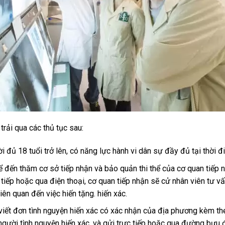
trải qua các thủ tục sau:
 đủ 18 tuổi trở lên, có năng lực hành vi dân sự đầy đủ tại thời đ
ể đến thăm cơ sở tiếp nhận và bảo quản thi thể của cơ quan tiếp 
 tiếp hoặc qua điện thoại, cơ quan tiếp nhận sẽ cử nhân viên tư vấ
iên quan đến việc hiến tặng. hiến xác.
 viết đơn tình nguyện hiến xác có xác nhận của địa phương kèm t
người tình nguyện hiến xác. và gửi trực tiếp hoặc qua đường bưu đ