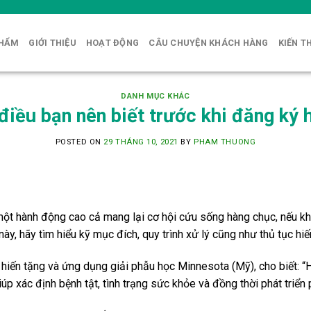
PHẨM
GIỚI THIỆU
HOẠT ĐỘNG
CÂU CHUYỆN KHÁCH HÀNG
KIẾN T
DANH MỤC KHÁC
iều bạn nên biết trước khi đăng ký 
POSTED ON
29 THÁNG 10, 2021
BY
PHAM THUONG
 một hành động cao cả mang lại cơ hội cứu sống hàng chục, nếu k
này, hãy tìm hiểu kỹ mục đích, quy trình xử lý cũng như thủ tục hiế
 hiến tặng và ứng dụng giải phẫu học Minnesota (Mỹ), cho biết: “H
 xác định bệnh tật, tình trạng sức khỏe và đồng thời phát triển p