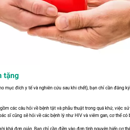
n tặng
cho mục đích y tế và nghiên cứu sau khi chết), bạn chỉ cần đăng k
o gồm các câu hỏi về bệnh tật và phẫu thuật trong quá khứ, việc 
bác sĩ cũng sẽ hỏi về các bệnh lý như HIV và viêm gan, cơ thể có 
ười khá đơn giản. Bạn chỉ cần điền vào đơn tình nguyện hiến cơ th