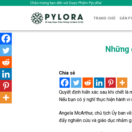
Skip
Chào mừng bạn đến với Dược Phẩm PyLoRa!
to
content
TRANG CHỦ
SẢN 
Những đ
Chia sẻ
Quyết định hiến xác sau khi chết là
Nếu bạn có ý nghĩ thực hiện hành vi 
Angela McArthur, chủ tịch Ủy ban về
đẩy nghiên cứu và giáo dục nhằm giúp