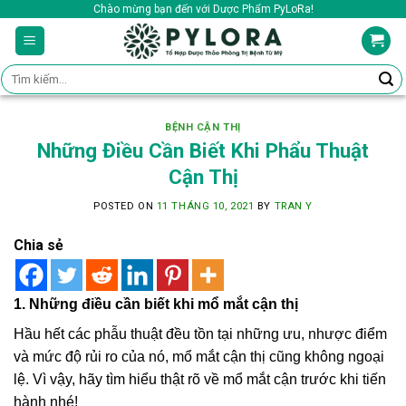
Skip
Chào mừng bạn đến với Dược Phẩm PyLoRa!
to
content
Tìm
kiếm:
BỆNH CẬN THỊ
Những Điều Cần Biết Khi Phẩu Thuật
Cận Thị
POSTED ON
11 THÁNG 10, 2021
BY
TRAN Y
Chia sẻ
1. Những điều cần biết khi mổ mắt cận thị
Hầu hết các phẫu thuật đều tồn tại những ưu, nhược điểm
và mức độ rủi ro của nó, mổ mắt cận thị cũng không ngoại
lệ. Vì vậy, hãy tìm hiểu thật rõ về mổ mắt cận trước khi tiến
hành nhé!