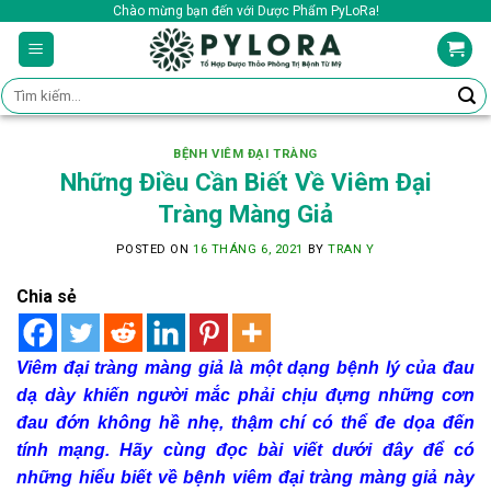
Skip
Chào mừng bạn đến với Dược Phẩm PyLoRa!
to
content
Tìm
kiếm:
BỆNH VIÊM ĐẠI TRÀNG
Những Điều Cần Biết Về Viêm Đại
Tràng Màng Giả
POSTED ON
16 THÁNG 6, 2021
BY
TRAN Y
Chia sẻ
Viêm đại tràng màng giả là một dạng bệnh lý của đau
dạ dày khiến người mắc phải chịu đựng những cơn
đau đớn không hề nhẹ, thậm chí có thể đe dọa đến
tính mạng. Hãy cùng đọc bài viết dưới đây để có
những hiểu biết về bệnh viêm đại tràng màng giả này