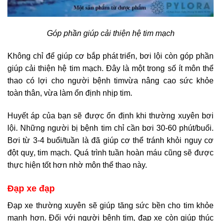
Góp phần giúp cải thiện hệ tim mạch
Không chỉ để giúp cơ bắp phát triển, bơi lội còn góp phần
giúp cải thiện hệ tim mạch. Đây là một trong số ít môn thể
thao có lợi cho người bệnh timvừa nâng cao sức khỏe
toàn thân, vừa làm ổn định nhịp tim.
Huyết áp của bạn sẽ được ổn định khi thường xuyên bơi
lội. Những người bị bệnh tim chỉ cần bơi 30-60 phút/buổi.
Bơi từ 3-4 buổi/tuần là đã giúp cơ thể tránh khỏi nguy cơ
đột quỵ, tim mạch. Quá trình tuần hoàn máu cũng sẽ được
thực hiện tốt hơn nhờ môn thể thao này.
Đạp xe đạp
Đạp xe thường xuyên sẽ giúp tăng sức bền cho tim khỏe
mạnh hơn. Đối với người bệnh tim, đạp xe còn giúp thúc