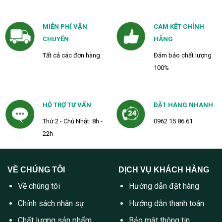
MIỄN PHÍ VẬN
CAM KẾT CHÍNH
CHUYỂN
HÃNG
Tất cả các đơn hàng
Đảm bảo chất lượng
100%
HỖ TRỢ TƯ VẤN
ĐẶT HÀNG NHANH
Thứ 2 - Chủ Nhật: 8h -
0962 15 86 61
22h
VỀ CHÚNG TÔI
DỊCH VỤ KHÁCH HÀNG
Về chúng tôi
Hướng dẫn đặt hàng
Chính sách nhân sự
Hướng dẫn thanh toán
Chất lượng sản phẩm
Bảo mật thông tin