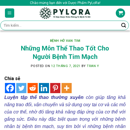
Skip
Chào mừng bạn đến với Dược Phẩm PyLoRa!
to
content
Tìm
kiếm:
BỆNH HỞ VAN TIM
Những Môn Thể Thao Tốt Cho
Người Bệnh Tim Mạch
POSTED ON
12 THÁNG 7, 2021
BY
TRAN Y
Chia sẻ
Luyện tập thể thao thường xuyên
còn giúp tăng khả
năng trao đổi, vận chuyển và sử dụng oxy tại cơ và các mô
của cơ thể, nhờ đó tăng khả năng đáp ứng của cơ thể với
gắng sức. Điều này đặc biệt quan trọng với những bệnh
nhân bị bệnh tim mạch, suy tim bởi vì những bệnh nhân