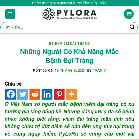
Skip
Chào mừng bạn đến với Dược Phẩm PyLoRa!
to
content
Tìm
kiếm:
BỆNH VIÊM ĐẠI TRÀNG
Những Người Có Khả Năng Mắc
Bệnh Đại Tràng
POSTED ON
16 THÁNG 6, 2021
BY
TRAN Y
Chia sẻ
Ở Việt Nam số người mắc bệnh viêm đại tràng có xu
hướng gia tăng đáng kể. Nhưng đáng lưu ý đa số bệnh
nhân không biết rằng, viêm đại tràng mãn tính nếu
không chữa trị dứt điểm sẽ dẫn đến ung thư đại tràng
vô cùng nguy hiểm. PyLoRa sẽ cung cấp một vài