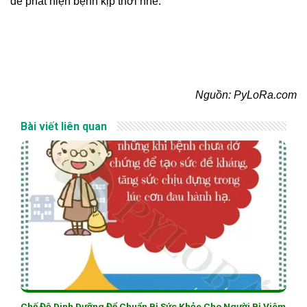
để phát hiện bệnh kịp thời nhé.
Nguồn: PyLoRa.com
Bài viết liên quan
Chế Độ Dinh Dưỡng Để Chuẩn Bị Sức Khỏe Cho Người Bị Viêm