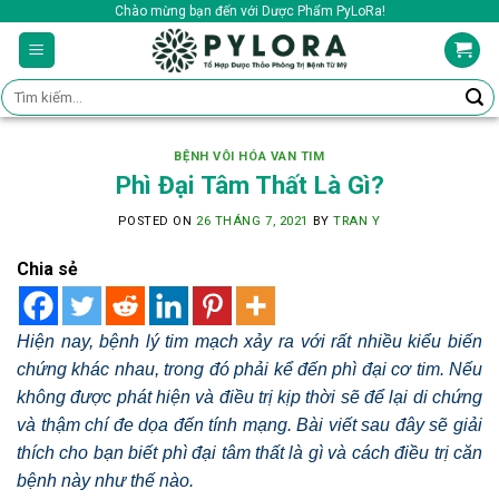
Skip
Chào mừng bạn đến với Dược Phẩm PyLoRa!
to
content
Tìm
kiếm:
BỆNH VÔI HÓA VAN TIM
Phì Đại Tâm Thất Là Gì?
POSTED ON
26 THÁNG 7, 2021
BY
TRAN Y
Chia sẻ
Hiện nay, bệnh lý tim mạch xảy ra với rất nhiều kiểu biến
chứng khác nhau, trong đó phải kể đến phì đại cơ tim. Nếu
không được phát hiện và điều trị kịp thời sẽ để lại di chứng
và thậm chí đe dọa đến tính mạng. Bài viết sau đây sẽ giải
thích cho bạn biết phì đại tâm thất là gì và cách điều trị căn
bệnh này như thế nào.