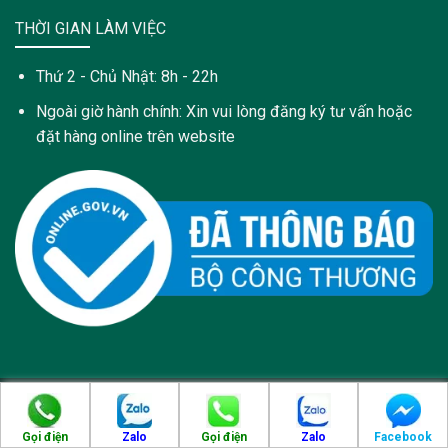
THỜI GIAN LÀM VIỆC
Thứ 2 - Chủ Nhật: 8h - 22h
Ngoài giờ hành chính: Xin vui lòng đăng ký tư vấn hoặc
đặt hàng online trên website
Copyright 2021 © Trang web này được sở hữu và quản lý bởi:
Công Ty Cổ Phần Dược Phẩm PyLoRa - pylora.com
Gọi điện
Zalo
Gọi điện
Zalo
Facebook