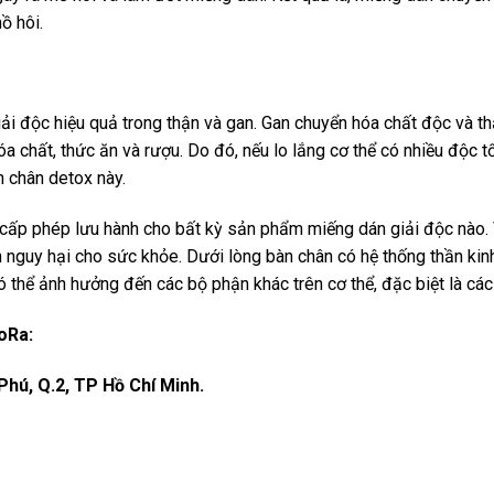
ồ hôi.
ải độc hiệu quả trong thận và gan. Gan chuyển hóa chất độc và th
óa chất, thức ăn và rượu. Do đó, nếu lo lắng cơ thể có nhiều độc t
 chân detox này.
ấp phép lưu hành cho bất kỳ sản phẩm miếng dán giải độc nào. V
 nguy hại cho sức khỏe. Dưới lòng bàn chân có hệ thống thần kinh
ó thể ảnh hưởng đến các bộ phận khác trên cơ thể, đặc biệt là các
oRa:
 Phú, Q.2, TP Hồ Chí Minh.