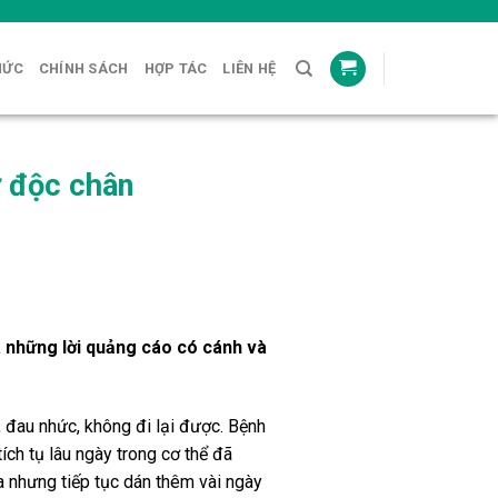
HỨC
CHÍNH SÁCH
HỢP TÁC
LIÊN HỆ
ử độc chân
à những lời quảng cáo có cánh và
, đau nhức, không đi lại được. Bệnh
ích tụ lâu ngày trong cơ thể đã
a nhưng tiếp tục dán thêm vài ngày