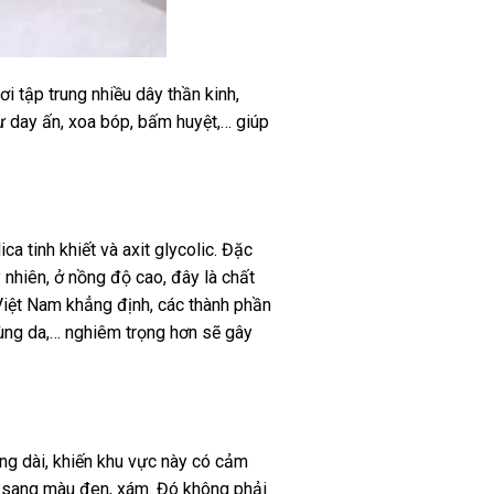
i tập trung nhiều dây thần kinh,
ư day ấn, xoa bóp, bấm huyệt,… giúp
a tinh khiết và axit glycolic. Đặc
y nhiên, ở nồng độ cao, đây là chất
Việt Nam khẳng định, các thành phần
rùng da,… nghiêm trọng hơn sẽ gây
ng dài, khiến khu vực này có cảm
n sang màu đen, xám. Đó không phải