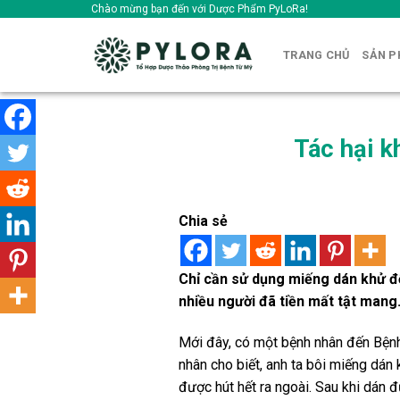
Skip
Chào mừng bạn đến với Dược Phẩm PyLoRa!
to
content
TRANG CHỦ
SẢN 
Tác hại k
Chia sẻ
Chỉ cần sử dụng miếng dán khử độ
nhiều người đã tiền mất tật mang
Mới đây, có một bệnh nhân đến Bệnh 
nhân cho biết, anh ta bôi miếng dán 
được hút hết ra ngoài. Sau khi dán 