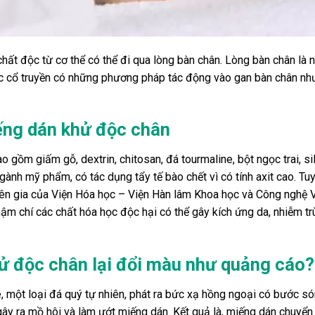
ất độc từ cơ thể có thể đi qua lòng bàn chân. Lòng bàn chân là nơ
học cổ truyền có những phương pháp tác động vào gan bàn chân nh
ếng dán khử độc chân
gồm giấm gỗ, dextrin, chitosan, đá tourmaline, bột ngọc trai, silic
ngành mỹ phẩm, có tác dụng tẩy tế bào chết vì có tính axit cao. Tu
yên gia của Viện Hóa học – Viện Hàn lâm Khoa học và Công nghệ 
hậm chí các chất hóa học độc hại có thể gây kích ứng da, nhiễm t
ử độc chân lại đổi màu như quảng cáo?
, một loại đá quý tự nhiên, phát ra bức xạ hồng ngoại có bước só
gây ra mồ hôi và làm ướt miếng dán. Kết quả là, miếng dán chuyể