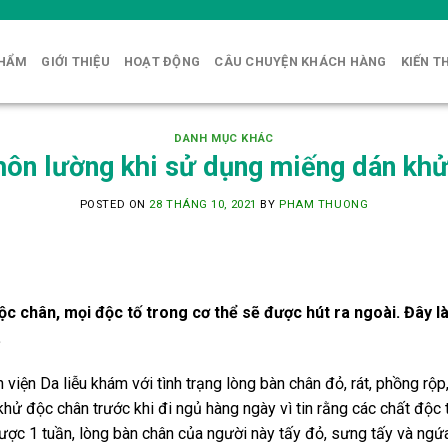
PHẨM
GIỚI THIỆU
HOẠT ĐỘNG
CÂU CHUYỆN KHÁCH HÀNG
KIẾN T
DANH MỤC KHÁC
hôn lường khi sử dụng miếng dán kh
POSTED ON
28 THÁNG 10, 2021
BY
PHAM THUONG
c chân, mọi độc tố trong cơ thể sẽ được hút ra ngoài. Đây l
.
viện Da liễu khám với tình trạng lòng bàn chân đỏ, rát, phồng rộp
khử độc chân trước khi đi ngủ hàng ngày vì tin rằng các chất độc t
được 1 tuần, lòng bàn chân của người này tấy đỏ, sưng tấy và ngứ