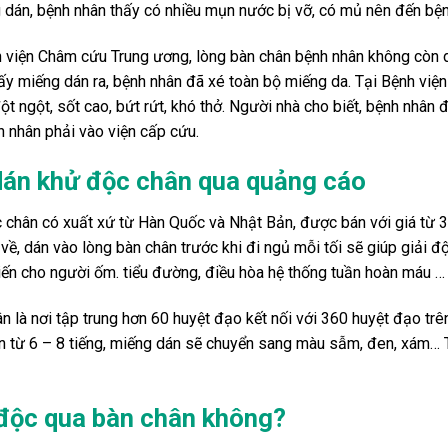
 dán, bệnh nhân thấy có nhiều mụn nước bị vỡ, có mủ nên đến bện
h viện Châm cứu Trung ương, lòng bàn chân bệnh nhân không còn 
lấy miếng dán ra, bệnh nhân đã xé toàn bộ miếng da. Tại Bệnh vi
t ngột, sốt cao, bứt rứt, khó thở. Người nhà cho biết, bệnh nhân 
nh nhân phải vào viện cấp cứu.
dán khử độc chân qua quảng cáo
 chân có xuất xứ từ Hàn Quốc và Nhật Bản, được bán với giá từ 
về, dán vào lòng bàn chân trước khi đi ngủ mỗi tối sẽ giúp giải đ
iến cho người ốm. tiểu đường, điều hòa hệ thống tuần hoàn máu …
 là nơi tập trung hơn 60 huyệt đạo kết nối với 360 huyệt đạo trê
n từ 6 – 8 tiếng, miếng dán sẽ chuyển sang màu sẫm, đen, xám… T
 độc qua bàn chân không?