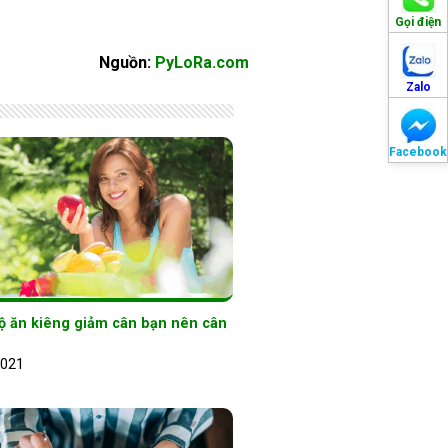
Gọi điện
Nguồn:
PyLoRa.com
Zalo
Facebook
ộ ăn kiêng giảm cân bạn nên cân
2021