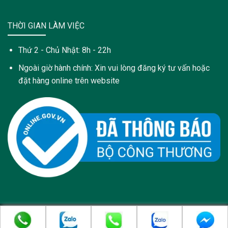
THỜI GIAN LÀM VIỆC
Thứ 2 - Chủ Nhật: 8h - 22h
Ngoài giờ hành chính: Xin vui lòng đăng ký tư vấn hoặc
đặt hàng online trên website
Copyright 2021 © Trang web này được sở hữu và quản lý bởi:
Công Ty Cổ Phần Dược Phẩm PyLoRa - pylora.com