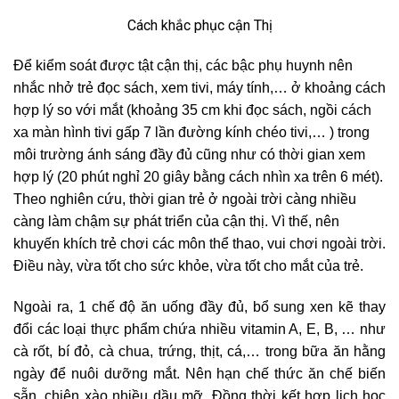
Cách khắc phục cận Thị
Để kiểm soát được tật cận thị, các bậc phụ huynh nên
nhắc nhở trẻ đọc sách, xem tivi, máy tính,… ở khoảng cách
hợp lý so với mắt (khoảng 35 cm khi đọc sách, ngồi cách
xa màn hình tivi gấp 7 lần đường kính chéo tivi,… ) trong
môi trường ánh sáng đầy đủ cũng như có thời gian xem
hợp lý (20 phút nghỉ 20 giây bằng cách nhìn xa trên 6 mét).
Theo nghiên cứu, thời gian trẻ ở ngoài trời càng nhiều
càng làm chậm sự phát triển của cận thị. Vì thế, nên
khuyến khích trẻ chơi các môn thể thao, vui chơi ngoài trời.
Điều này, vừa tốt cho sức khỏe, vừa tốt cho mắt của trẻ.
Ngoài ra, 1 chế độ ăn uống đầy đủ, bổ sung xen kẽ thay
đổi các loại thực phẩm chứa nhiều vitamin A, E, B, … như
cà rốt, bí đỏ, cà chua, trứng, thịt, cá,… trong bữa ăn hằng
ngày để nuôi dưỡng mắt. Nên hạn chế thức ăn chế biến
sẵn, chiên xào nhiều dầu mỡ. Đồng thời kết hợp lịch học