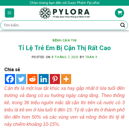
Skip
Chào mừng bạn đến với Dược Phẩm PyLoRa!
to
content
Tìm
kiếm:
BỆNH CẬN THỊ
Tỉ Lệ Trẻ Em Bị Cận Thị Rất Cao
POSTED ON
8 THÁNG 7, 2021
BY
TRAN Y
Chia sẻ
Cận thị là một loại tật khúc xạ hay gặp nhất ở lứa tuổi đến
trường và đang có xu hướng ngày càng tăng. Theo thống
kê, trong 36 triệu người mắc tật cận thị trên cả nước có 3
triệu là trẻ em ở lứa tuổi 6 đến 15. Tỷ lệ cận thị ở thành phố
lên đến hơn 50% và các vùng ven và nông thôn thì tỷ lệ
này chiếm khoảng 10-15%.