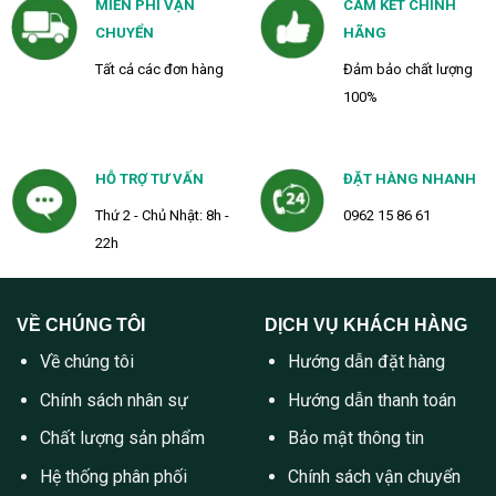
MIỄN PHÍ VẬN
CAM KẾT CHÍNH
CHUYỂN
HÃNG
Tất cả các đơn hàng
Đảm bảo chất lượng
100%
HỖ TRỢ TƯ VẤN
ĐẶT HÀNG NHANH
Thứ 2 - Chủ Nhật: 8h -
0962 15 86 61
22h
VỀ CHÚNG TÔI
DỊCH VỤ KHÁCH HÀNG
Về chúng tôi
Hướng dẫn đặt hàng
Chính sách nhân sự
Hướng dẫn thanh toán
Chất lượng sản phẩm
Bảo mật thông tin
Hệ thống phân phối
Chính sách vận chuyển