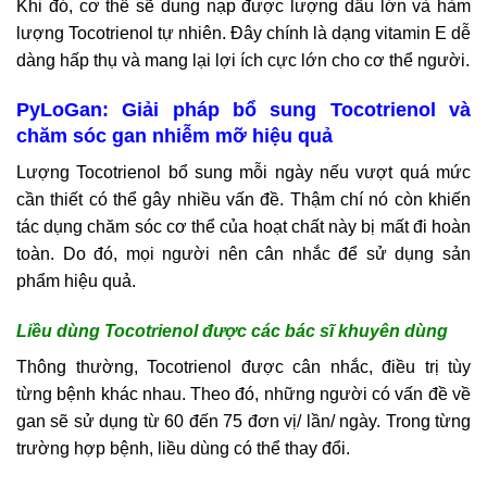
Khi đó, cơ thể sẽ dung nạp được lượng dầu lớn và hàm
lượng Tocotrienol tự nhiên. Đây chính là dạng vitamin E dễ
dàng hấp thụ và mang lại lợi ích cực lớn cho cơ thể người.
PyLoGan: Giải pháp bổ sung Tocotrienol và
chăm sóc gan nhiễm mỡ hiệu quả
Lượng Tocotrienol bổ sung mỗi ngày nếu vượt quá mức
cần thiết có thể gây nhiều vấn đề. Thậm chí nó còn khiến
tác dụng chăm sóc cơ thể của hoạt chất này bị mất đi hoàn
toàn. Do đó, mọi người nên cân nhắc để sử dụng sản
phẩm hiệu quả.
Liều dùng Tocotrienol được các bác sĩ khuyên dùng
Thông thường, Tocotrienol được cân nhắc, điều trị tùy
từng bệnh khác nhau. Theo đó, những người có vấn đề về
gan sẽ sử dụng từ 60 đến 75 đơn vị/ lần/ ngày. Trong từng
trường hợp bệnh, liều dùng có thể thay đổi.