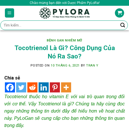
Skip
Chào mừng bạn đến với Dược Phẩm PyLoRa!
to
content
Tìm
kiếm:
BỆNH GAN NHIỄM MỠ
Tocotrienol Là Gì? Công Dụng Của
Nó Ra Sao?
POSTED ON
10 THÁNG 6, 2021
BY
TRAN Y
Chia sẻ
Tocotrienol thuộc họ vitamin E với vai trò quan trọng đối
với cơ thể. Vậy Tocotrienol là gì? Chúng ta hãy cùng đọc
ngay những thông tin dưới đây để hiểu hơn về hoạt chất
này. PyLoGan sẽ cung cấp cho bạn những thông tin quan
trọng đấy.