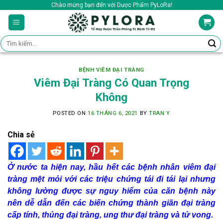
Skip
Chào mừng bạn đến với Dược Phẩm PyLoRa!
to
content
Tìm
kiếm:
BỆNH VIÊM ĐẠI TRÀNG
Viêm Đại Tràng Có Quan Trọng
Không
POSTED ON
16 THÁNG 6, 2021
BY
TRAN Y
Chia sẻ
Ở nước ta hiện nay, hầu hết các bệnh nhân viêm đại
tràng mệt mỏi với các triệu chứng tái đi tái lại nhưng
không lường được sự nguy hiểm của căn bệnh này
nên dễ dẫn đến các biến chứng thành giãn đại tràng
cấp tính, thủng đại tràng, ung thư đại tràng và tử vong.