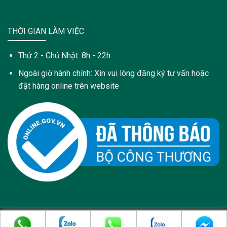
THỜI GIAN LÀM VIỆC
Thứ 2 - Chủ Nhật: 8h - 22h
Ngoài giờ hành chính: Xin vui lòng đăng ký tư vấn hoặc
đặt hàng online trên website
Copyright 2021 © Trang web này được sở hữu và quản lý bởi:
Công Ty Cổ Phần Dược Phẩm PyLoRa - pylora.com