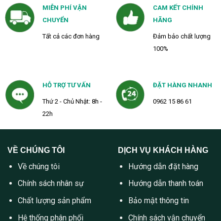
MIỄN PHÍ VẬN
CAM KẾT CHÍNH
CHUYỂN
HÃNG
Tất cả các đơn hàng
Đảm bảo chất lượng
100%
HỖ TRỢ TƯ VẤN
ĐẶT HÀNG NHANH
Thứ 2 - Chủ Nhật: 8h -
0962 15 86 61
22h
VỀ CHÚNG TÔI
DỊCH VỤ KHÁCH HÀNG
Về chúng tôi
Hướng dẫn đặt hàng
Chính sách nhân sự
Hướng dẫn thanh toán
Chất lượng sản phẩm
Bảo mật thông tin
Hệ thống phân phối
Chính sách vận chuyển