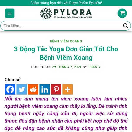
Skip
Chào mừng bạn đến với Dược Phẩm PyLoRa!
to
content
Tìm
kiếm:
BỆNH VIÊM XOANG
3 Động Tác Yoga Đơn Giản Tốt Cho
Bệnh Viêm Xoang
POSTED ON
29 THÁNG 7, 2021
BY
TRAN Y
Chia sẻ
Nỗi ám ảnh mang tên viêm xoang luôn làm nhiều
người bệnh viêm xoang cảm thấy lo lắng. Để tránh tình
trạng bệnh ngày càng xấu đi, ngoài việc sử dụng
thuốc đều đặn bệnh nhân cần phải kết hợp chế độ thể
dục để nâng cao sức đề kháng cũng như giúp tinh