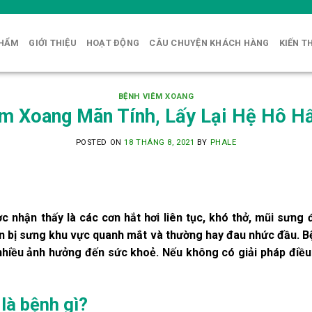
PHẨM
GIỚI THIỆU
HOẠT ĐỘNG
CÂU CHUYỆN KHÁCH HÀNG
KIẾN T
BỆNH VIÊM XOANG
m Xoang Mãn Tính, Lấy Lại Hệ Hô 
POSTED ON
18 THÁNG 8, 2021
BY
PHALE
 nhận thấy là các cơn hắt hơi liên tục, khó thở, mũi sưng 
n bị sưng khu vực quanh mắt và thường hay đau nhức đầu. B
nhiều ảnh hưởng đến sức khoẻ. Nếu không có giải pháp điều 
là bệnh gì?