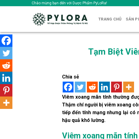
Skip
Chào mừng bạn đến với Dược Phẩm PyLoRa!
to
content
TRANG CHỦ
SẢN 
Tạm Biệt Viê
Chia sẻ
Viêm xoang mãn tính thường được
Thậm chí người bị viêm xoang cò
tiếp đến tính mạng nhưng lại có 
hậu quả khó lường.
Viêm xoang mãn tính 