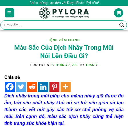
Skip
Chào mừng bạn đến với Dược Phẩm PyLoRa!
to
content
Tìm
kiếm:
BỆNH VIÊM XOANG
Màu Sắc Của Dịch Nhầy Trong Mũi
Nói Lên Điều Gì?
POSTED ON
29 THÁNG 7, 2021
BY
TRAN Y
Chia sẻ
Dịch nhầy trong mũi giúp cho màng nhầy giữ được độ
ẩm, bởi nếu chất nhầy khô nó sẽ trở nên giòn và tạo
thành các vết nứt gây cản trở cơ chế phòng vệ của
mũi. Bên cạnh đó, màu sắc dịch nhầy cũng thể hiện
tình trạng sức khỏe hiện tại.