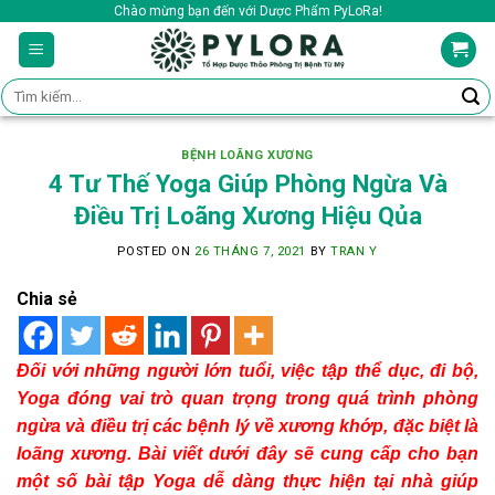
Skip
Chào mừng bạn đến với Dược Phẩm PyLoRa!
to
content
Tìm
kiếm:
BỆNH LOÃNG XƯƠNG
4 Tư Thế Yoga Giúp Phòng Ngừa Và
Điều Trị Loãng Xương Hiệu Qủa
POSTED ON
26 THÁNG 7, 2021
BY
TRAN Y
Chia sẻ
Đối với những người lớn tuổi, việc tập thể dục, đi bộ,
Yoga đóng vai trò quan trọng trong quá trình phòng
ngừa và điều trị các bệnh lý về xương khớp, đặc biệt là
loãng xương. Bài viết dưới đây sẽ cung cấp cho bạn
một số bài tập Yoga dễ dàng thực hiện tại nhà giúp