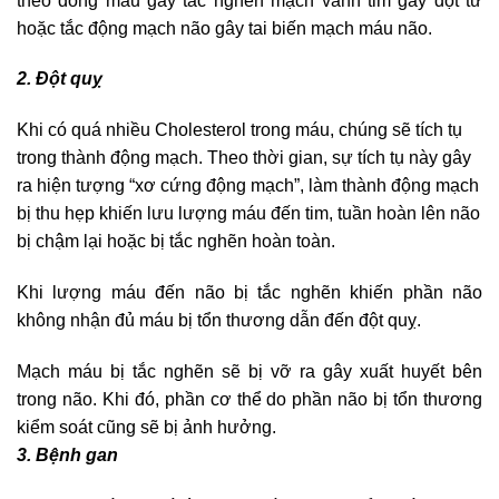
theo dòng máu gây tắc nghẽn mạch vành tim gây đột tử
hoặc tắc động mạch não gây tai biến mạch máu não.
2. Đột quỵ
Khi có quá nhiều Cholesterol trong máu, chúng sẽ tích tụ
trong thành động mạch. Theo thời gian, sự tích tụ này gây
ra hiện tượng “xơ cứng động mạch”, làm thành động mạch
bị thu hẹp khiến lưu lượng máu đến tim, tuần hoàn lên não
bị chậm lại hoặc bị tắc nghẽn hoàn toàn.
Khi lượng máu đến não bị tắc nghẽn khiến phần não
không nhận đủ máu bị tổn thương dẫn đến đột quỵ.
Mạch máu bị tắc nghẽn sẽ bị vỡ ra gây xuất huyết bên
trong não. Khi đó, phần cơ thể do phần não bị tổn thương
kiểm soát cũng sẽ bị ảnh hưởng.
3. Bệnh gan