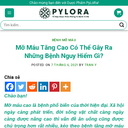
Skip
Chào mừng bạn đến với Dược Phẩm PyLoRa!
to
content
Tìm
kiếm:
BỆNH MỠ MÁU
Mỡ Máu Tăng Cao Có Thể Gây Ra
Những Bệnh Nguy Hiểm Gì?
POSTED ON
7 THÁNG 6, 2021
BY
TRAN Y
Chia sẻ
Chào bạn!
Mỡ máu cao là bệnh phổ biến của thời hiện đại. Xã hội
ngày càng phát triển, đời sống vật chất càng ngày
càng được nâng cao thì vấn đề ăn uống cũng được
chú trọng hơn rất nhiều, kéo theo bệnh tăng mỡ máu