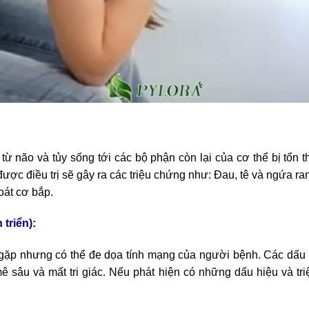
 từ não và tủy sống tới các bộ phận còn lại của cơ thể bị tổn
ược điều trị sẽ gây ra các triệu chứng như: Đau, tê và ngứa r
oát cơ bắp.
triển):
ặp nhưng có thể đe dọa tính mạng của người bệnh. Các dấu 
 sâu và mất tri giác. Nếu phát hiện có những dấu hiệu và triệu