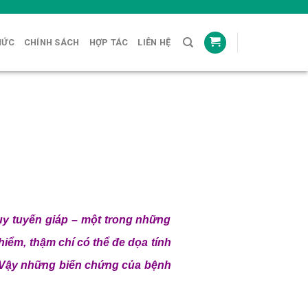
HỨC
CHÍNH SÁCH
HỢP TÁC
LIÊN HỆ
y tuyến giáp – một trong những
iểm, thậm chí có thể đe dọa tính
i. Vậy những biến chứng của bệnh