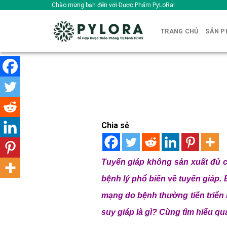
Skip
Chào mừng bạn đến với Dược Phẩm PyLoRa!
to
content
TRANG CHỦ
SẢN 
Chia sẻ
Tuyến giáp không sản xuất đủ 
bệnh lý phổ biến về tuyến giáp.
mạng do bệnh thường tiến triển 
suy giáp là gì? Cùng tìm hiểu qua