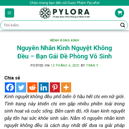
Skip
Chào mừng bạn đến với Dược Phẩm PyLoRa!
to
content
Tìm
kiếm:
BỆNH RONG KINH
Nguyên Nhân Kinh Nguyệt Không
Đều – Bạn Gái Đề Phòng Vô Sinh
POSTED ON
12 THÁNG 6, 2021
BY
TRAN Y
Chia sẻ
Kinh nguyệt không đều phổ biến ở hầu hết chị em nữ giới.
Tình trạng này khiến chị em gặp nhiều phiền toái trong
sinh hoạt và cuộc sống. Bên cạnh đó, rối loạn kinh nguyệt
gây tổn hại sức khỏe sinh sản. Nắm rõ nguyên nhân kinh
nguyệt không đều là cách duy nhất để đưa ra giải pháp