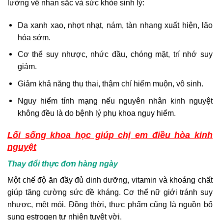
lường về nhan sắc và sức khỏe sinh lý:
Da xanh xao, nhợt nhạt, nám, tàn nhang xuất hiện, lão
hóa sớm.
Cơ thể suy nhược, nhức đầu, chóng mặt, trí nhớ suy
giảm.
Giảm khả năng thụ thai, thậm chí hiếm muộn, vô sinh.
Nguy hiểm tính mạng nếu nguyên nhân kinh nguyệt
không đều là do bệnh lý phụ khoa nguy hiểm.
Lối sống khoa học giúp chị em điều hòa kinh
nguyệt
Thay đổi thực đơn hàng ngày
Một chế độ ăn đầy đủ dinh dưỡng, vitamin và khoáng chất
giúp tăng cường sức đề kháng. Cơ thể nữ giới tránh suy
nhược, mệt mỏi. Đồng thời, thực phẩm cũng là nguồn bổ
sung estrogen tự nhiên tuyệt vời.