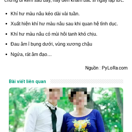
chứng đi kèm sau đây, hãy đến khám bác sĩ ngay lập tức:
Khí hư màu nâu kéo dài vài tuần.
Xuất hiện khí hư màu nâu sau khi quan hệ tình dục.
Khí hư màu nâu có mùi hôi tanh khó chịu.
Đau âm ỉ bụng dưới, vùng xương chậu
Ngứa, rát âm đạo…
Nguồn : PyLoRa.com
Bài viết liên quan