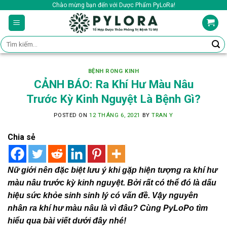
Skip
Chào mừng bạn đến với Dược Phẩm PyLoRa!
to
content
Tìm
kiếm:
BỆNH RONG KINH
CẢNH BÁO: Ra Khí Hư Màu Nâu
Trước Kỳ Kinh Nguyệt Là Bệnh Gì?
POSTED ON
12 THÁNG 6, 2021
BY
TRAN Y
Chia sẻ
Nữ giới nên đặc biệt lưu ý khi gặp hiện tượng ra khí hư
màu nâu trước kỳ kinh nguyệt. Bởi rất có thể đó là dấu
hiệu sức khỏe sinh sinh lý có vấn đề. Vậy nguyên
nhân ra khí hư màu nâu là vì đâu? Cùng PyLoPo tìm
hiểu qua bài viết dưới đây nhé!