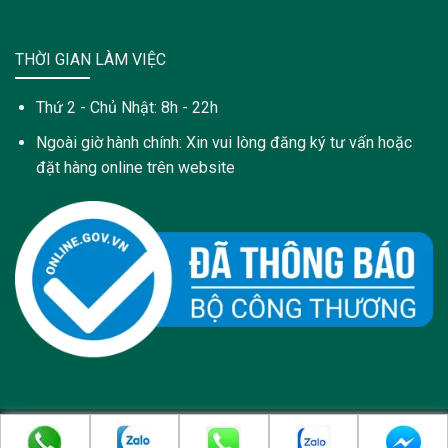
THỜI GIAN LÀM VIỆC
Thứ 2 - Chủ Nhật: 8h - 22h
Ngoài giờ hành chính: Xin vui lòng đăng ký tư vấn hoặc
đặt hàng online trên website
Copyright 2021 © Trang web này được sở hữu và quản lý bởi:
Công Ty Cổ Phần Dược Phẩm PyLoRa - pylora.com