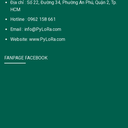
Địa chỉ : Số 22, Đường 34, Phường An Phú, Quận 2, Tp.
HCM
Hotline : 0962 158 661
Email : info@PyLoRa.com
Website: www.PyLoRa.com
FANPAGE FACEBOOK