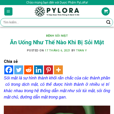
Skip
Chào mừng bạn đến với Dược Phẩm PyLoRa!
to
content
Tìm
kiếm:
BỆNH SỎI MẬT
Ăn Uống Như Thế Nào Khi Bị Sỏi Mật
POSTED ON
17 THÁNG 6, 2021
BY
TRAN Y
Chia sẻ
Sỏi mật là sự hình thành khối rắn chắc của các thành phần
có trong dịch mật, có thể được hình thành ở nhiều vị trí
khác nhau trong hệ thống dẫn mật như sỏi túi mật, sỏi ống
mật chủ, đường dẫn mật trong gan.