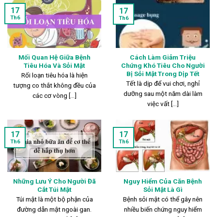
17
17
Th6
Th6
Mối Quan Hệ Giữa Bệnh
Cách Làm Giảm Triệu
Tiêu Hóa Và Sỏi Mật
Chứng Khó Tiêu Cho Người
Bị Sỏi Mật Trong Dịp Tết
Rối loạn tiêu hóa là hiện
Tết là dịp để vui chơi, nghỉ
tượng co thắt không đều của
dưỡng sau một năm dài làm
các cơ vòng [...]
việc vất [...]
17
17
Th6
Th6
Những Lưu Ý Cho Người Đã
Nguy Hiểm Của Căn Bệnh
Cắt Túi Mật
Sỏi Mật Là Gì
Túi mật là một bộ phận của
Bệnh sỏi mật có thể gây nên
đường dẫn mật ngoài gan.
nhiều biến chứng nguy hiểm