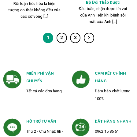
Bộ Đôi Thảo Dược
Rối loạn tiêu hóa là hiện
Đầu tuần, nhận được tin vui
tượng co thắt không đều của
của Anh Tiến khi bệnh sỏi
các cơ vòng [...]
mật của Anh [...]
1
2
3
MIỄN PHÍ VẬN
CAM KẾT CHÍNH
CHUYỂN
HÃNG
Tất cả các đơn hàng
Đảm bảo chất lượng
100%
HỖ TRỢ TƯ VẤN
ĐẶT HÀNG NHANH
Thứ 2 - Chủ Nhật: 8h -
0962 15 86 61