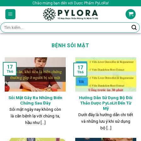
Skip
Chào mừng bạn đến với Dược Phẩm PyLoRa!
to
content
Tìm
kiếm:
BỆNH SỎI MẬT
17
17
Th6
Th6
Sỏi Mật Gây Ra Những Biến
Hướng Dẫn Sử Dụng Bộ Đôi
Chứng Sau Đây
Thảo Dược PyLoLit Đến Từ
Mỹ
Sỏi mật ngày nay không còn
Dưới đây là hướng dẫn chi tiết
là căn bệnh lạ với chúng ta,
và những lưu ý khi sử dụng
hầu như [...]
bộ [...]