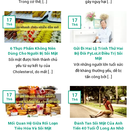
Trong cơ thể, [...]
gây nguy hại [...]
17
17
Th6
Th6
6 Thực Phẩm Không Nên
Gửi Đi Hai Lộ Trình Thứ Hai
Dùng Cho Người Bị Sỏi Mật
Bộ Đôi PyLoLit Điều Trị Sỏi
Mật
Sỏi mật được hình thành chủ
Với những người lớn tuổi sức
yếu từ sự kết tụ của
đề kháng thường yếu, dễ bị
Cholesterol, do mất [...]
tấn công bởi [...]
17
17
Th6
Th6
Mối Quan Hệ Giữa Rối Loạn
Đánh Tan Sỏi Mật Của Anh
Tiêu Hóa Và Sỏi Mật
Tiến 40 Tuổi Ở Long An Nhờ