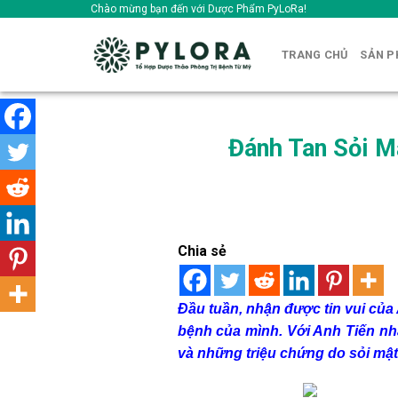
Skip
Chào mừng bạn đến với Dược Phẩm PyLoRa!
to
content
TRANG CHỦ
SẢN 
Đánh Tan Sỏi M
Chia sẻ
Đầu tuần, nhận được tin vui của
bệnh của mình. Với Anh Tiến nhắ
và những triệu chứng do sỏi mật