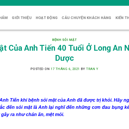
PHẨM
GIỚI THIỆU
HOẠT ĐỘNG
CÂU CHUYỆN KHÁCH HÀNG
KIẾN T
BỆNH SỎI MẬT
ật Của Anh Tiến 40 Tuổi Ở Long An 
Dược
POSTED ON
17 THÁNG 6, 2021
BY
TRAN Y
 Anh Tiến khi bệnh sỏi mật của Anh đã được trị khỏi. Hãy 
c đến sỏi mật là Anh lại nghĩ đến những cơn đau bụng ké
 gây ra như chán ăn, mệt mỏi.