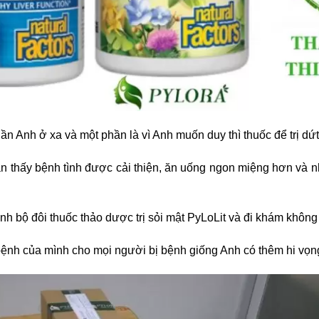
hần Anh ở xa và một phần là vì Anh muốn duy thì thuốc để trị dứt
hận thấy bệnh tình được cải thiện, ăn uống ngon miệng hơn và 
rình bộ đôi thuốc thảo dược trị sỏi mật PyLoLit và đi khám không
bệnh của mình cho mọi người bị bệnh giống Anh có thêm hi vọng 