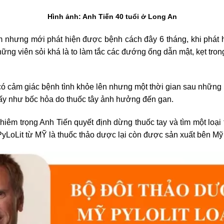
Hình ảnh: Anh Tiến 40 tuổi ở Long An
nhưng mới phát hiện được bệnh cách đây 6 tháng, khi phát hi
ững viên sỏi khá là to làm tắc các đướng ống dẫn mật, kẹt tro
ó cảm giác bệnh tình khỏe lên nhưng một thời gian sau những bi
hấy như bốc hỏa do thuốc tây ảnh hưởng đến gan.
hiêm trọng Anh Tiến quyết định dừng thuốc tay và tìm một loại
 PyLoLit từ MỸ là thuốc thảo dược lại còn được sản xuất bên M