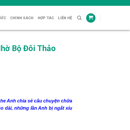
HỨC
CHÍNH SÁCH
HỢP TÁC
LIÊN HỆ
Nhờ Bộ Đôi Thảo
nghe Anh chia sẻ câu chuyện chữa
o dài, những lần Anh bị ngất xỉu