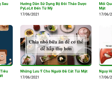
g Sau
Hướng Dẫn Sử Dụng Bộ Đôi Thảo Dược
Mối Qu
PyLoLit Đến Từ Mỹ
Mật
17/06/2021
17/06/
 Tiêu
Những Lưu Ý Cho Người Đã Cắt Túi Mật
Nguy H
ết
17/06/2021
17/06/