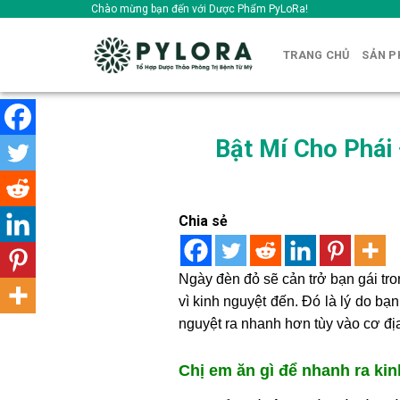
Skip
Chào mừng bạn đến với Dược Phẩm PyLoRa!
to
content
TRANG CHỦ
SẢN 
Bật Mí Cho Phái
Chia sẻ
Ngày đèn đỏ sẽ cản trở bạn gái tro
vì kinh nguyệt đến. Đó là lý do b
nguyệt ra nhanh hơn tùy vào cơ đị
Chị em ăn gì để nhanh ra ki