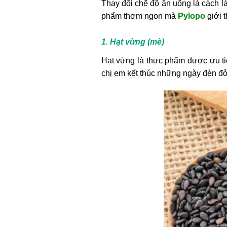
Thay đổi chế độ ăn uống là cách l
phẩm thơm ngon mà
Pylopo
giới t
1. Hạt vừng (mè)
Hạt vừng là thực phẩm được ưu tiê
chị em kết thúc những ngày đèn đỏ