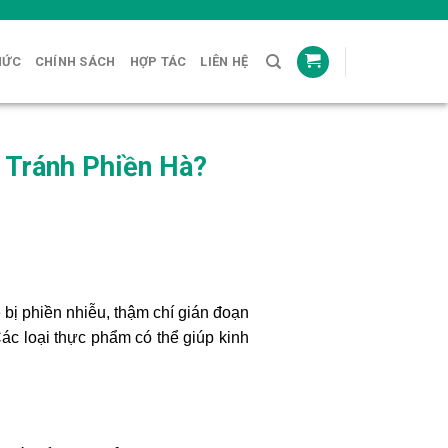
HỨC
CHÍNH SÁCH
HỢP TÁC
LIÊN HỆ
 Tránh Phiền Hà?
 bị phiền nhiễu, thậm chí gián đoạn
ác loại thực phẩm có thể giúp kinh