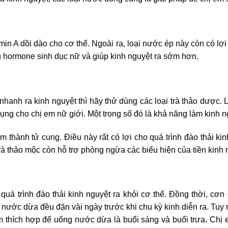
in A dồi dào cho cơ thể. Ngoài ra, loại nước ép này còn có lợi
ng hormone sinh dục nữ và giúp kinh nguyệt ra sớm hơn.
nhanh ra kinh nguyệt thì hãy thử dùng các loại trà thảo dược. 
ng cho chị em nữ giới. Một trong số đó là khả năng làm kinh n
 thành tử cung. Điều này rất có lợi cho quá trình đào thải ki
à thảo mộc còn hỗ trợ phòng ngừa các biểu hiện của tiền kinh 
uá trình đào thải kinh nguyệt ra khỏi cơ thể. Đồng thời, cơn
 nước dừa đều đặn vài ngày trước khi chu kỳ kinh diễn ra. Tuy 
ểm thích hợp để uống nước dừa là buổi sáng và buổi trưa. Ch