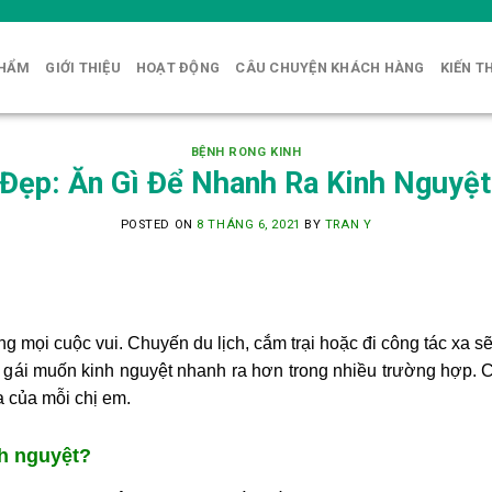
PHẨM
GIỚI THIỆU
HOẠT ĐỘNG
CÂU CHUYỆN KHÁCH HÀNG
KIẾN T
BỆNH RONG KINH
 Đẹp: Ăn Gì Để Nhanh Ra Kinh Nguyệt
POSTED ON
8 THÁNG 6, 2021
BY
TRAN Y
ng mọi cuộc vui. Chuyến du lịch, cắm trại hoặc đi công tác xa sẽ
ạn gái muốn kinh nguyệt nhanh ra hơn trong nhiều trường hợp. C
a của mỗi chị em.
nh nguyệt?