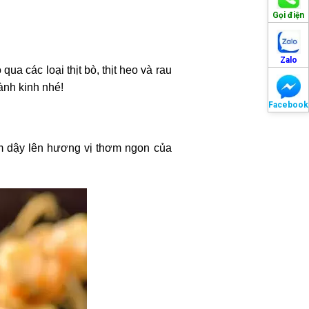
Gọi điện
Zalo
ua các loại thịt bò, thịt heo và rau
ành kinh nhé!
Facebook
àm dậy lên hương vị thơm ngon của