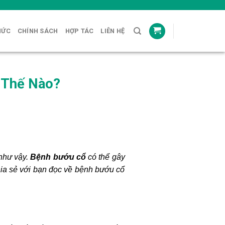
HỨC
CHÍNH SÁCH
HỢP TÁC
LIÊN HỆ
 Thế Nào?
 như vậy.
Bệnh bướu cổ
có thể gây
hia sẻ với bạn đọc về bệnh bướu cổ