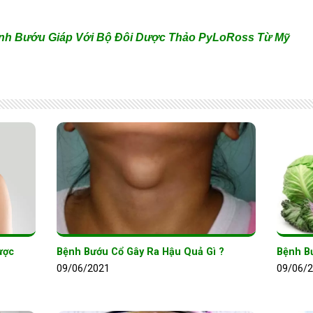
ệnh Bướu Giáp Với Bộ Đôi Dược Thảo PyLoRoss Từ Mỹ
ược
Bệnh Bướu Cổ Gây Ra Hậu Quả Gì ?
Bệnh B
09/06/2021
09/06/