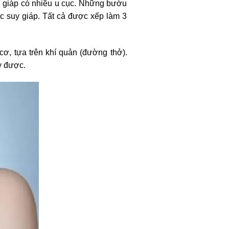
ến giáp có nhiều u cục. Những bướu
c suy giáp. Tất cả được xếp làm 3
ơ, tựa trên khí quản (đường thở).
y được.