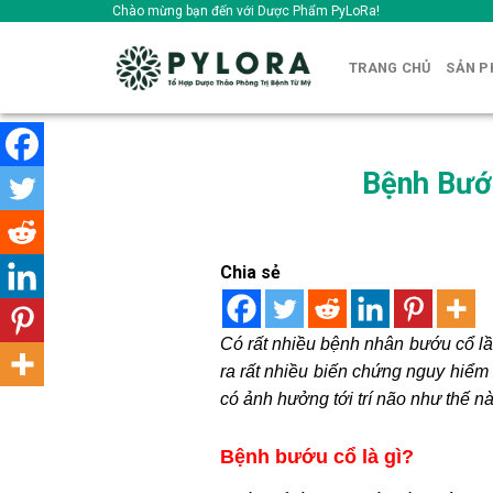
Skip
Chào mừng bạn đến với Dược Phẩm PyLoRa!
to
content
TRANG CHỦ
SẢN 
Bệnh Bướ
Chia sẻ
Có rất nhiều bệnh nhân bướu cổ lầ
ra rất nhiều biến chứng nguy hiểm
có ảnh hưởng tới trí não như thế n
Bệnh bướu cổ là gì?