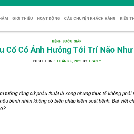
PHẨM
GIỚI THIỆU
HOẠT ĐỘNG
CÂU CHUYỆN KHÁCH HÀNG
KIẾN T
BỆNH BƯỚU GIÁP
u Cổ Có Ảnh Hưởng Tới Trí Não Như
POSTED ON
8 THÁNG 6, 2021
BY
TRAN Y
m tưởng rằng cứ phẫu thuật là xong nhưng thực tế không phải
 nếu bệnh nhân không có biện pháp kiểm soát bệnh. Bài viết c
ào?