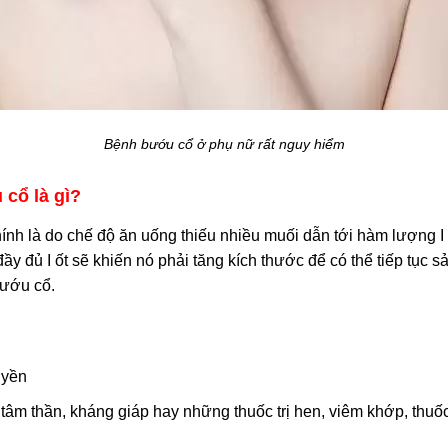
Bệnh bướu cổ ở phụ nữ rất nguy hiểm
cổ là gì?
h là do chế độ ăn uống thiếu nhiều muối dẫn tới hàm lượng I ốt
 đủ I ốt sẽ khiến nó phải tăng kích thước để có thể tiếp tục s
bướu cổ.
uyền
 tâm thần, kháng giáp hay những thuốc trị hen, viêm khớp, thuốc