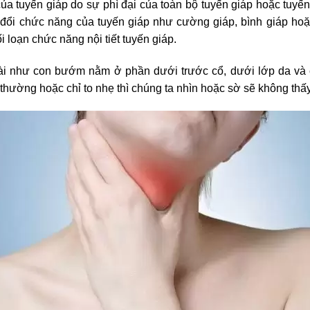
của tuyến giáp do sự phì đại của toàn bộ tuyến giáp hoặc tuy
 đổi chức năng của tuyến giáp như cường giáp, bình giáp hoặ
i loạn chức năng nội tiết tuyến giáp.
i như con bướm nằm ở phần dưới trước cổ, dưới lớp da và c
 thường hoặc chỉ to nhẹ thì chúng ta nhìn hoặc sờ sẽ không thấ