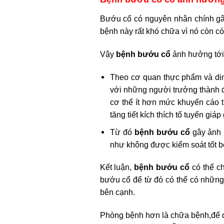
Bướu cổ có nguyên nhân chính gây n
bệnh này rất khó chữa vì nó còn có
Vậy
bệnh bướu cổ
ảnh hưởng tới 
Theo cơ quan thực phẩm và din
với những người trưởng thành độ
cơ thể ít hơn mức khuyến cáo th
tăng tiết kích thích tố tuyến giáp
Từ đó
bệnh bướu cổ
gây ảnh h
như không được kiểm soát tốt b
Kết luận,
bệnh bướu cổ
có thể ch
bướu cổ để từ đó có thể có những
bên cạnh.
Phòng bệnh hơn là chữa bệnh,để đi