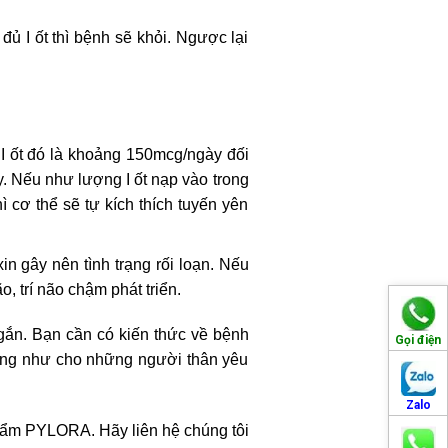
đủ I ốt thì bệnh sẽ khỏi. Ngược lại
 ốt đó là khoảng 150mcg/ngày đối
y. Nếu như lượng I ốt nạp vào trong
ì cơ thể sẽ tự kích thích tuyến yên
in gây nên tình trạng rối loạn. Nếu
 trí não chậm phát triển.
ngắn. Bạn cần có kiến thức về bệnh
Gọi điện
cũng như cho những người thân yêu
Zalo
phẩm PYLORA. Hãy liên hệ chúng tôi