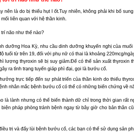
ên là do bị thiếu hụt I ốt.Tuy nhiên, không phải khi bổ sung 
 mối liên quan với hệ thần kinh.
trí não như thế nào?
h dưỡng Hoa Kỳ, nhu cầu dinh dưỡng khuyến nghị của muối I
 tuổi từ trên 19, đối với phụ nữ có thai là khoảng 220mcg/ngà
ì lượng thyroxin sẽ bị suy giảm.Để có thể sản xuất thyroxin th
 gây ra tình trạng tuyến giáp phì đại, gọi là bướu cổ.
ưởng trực tiếp đến sự phát triển của thần kinh do thiếu thyrox
ệnh nhân mắc bệnh bướu cổ có thể có những biến chứng về não,
o là lành nhưng có thể biến thành dữ chỉ trong thời gian rất 
 biện pháp phòng tránh bệnh ngay từ bây giờ cho bản thân 
ều trị và đẩy lùi bệnh bướu cổ, các bạn có thể sử dụng sản 