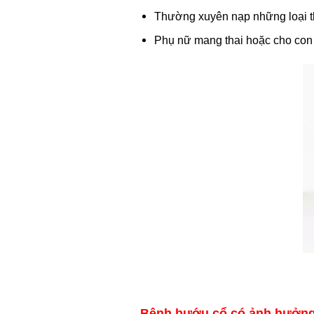
Thường xuyên nạp những loại th
Phụ nữ mang thai hoặc cho con b
Bệnh bướu cổ có ảnh hưởng t