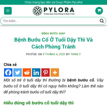
Skip
Chào mừng bạn đến với Dược Phẩm PyLoRa!
to
content
Tìm
kiếm:
BỆNH BƯỚU GIÁP
Bệnh Bướu Cổ Ở Tuổi Dậy Thì Và
Cách Phòng Tránh
POSTED ON
9 THÁNG 6, 2021
BY
TRAN Y
Chia sẻ
Một số trẻ ở tuổi dậy thì thường bị
bệnh bướu cổ
. Vậy
bướu cổ ở tuổi dậy thì có nguy hiểm không? Làm thế nào
để phòng tránh bướu cổ tuổi dậy thì?
Hiểu đúng về bướu cổ tuổi dậy thì