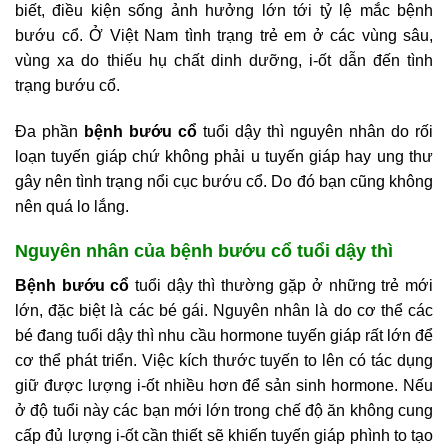
biết, điều kiện sống ảnh hưởng lớn tới tỷ lệ mắc bệnh
bướu cổ. Ở Việt Nam tình trạng trẻ em ở các vùng sâu,
vùng xa do thiếu hụ chất dinh dưỡng, i-ốt dẫn đến tình
trạng bướu cổ.
Đa phần
bệnh bướu cổ
tuổi dậy thì nguyên nhân do rối
loạn tuyến giáp chứ không phải u tuyến giáp hay ung thư
gây nên tình trạng nổi cục bướu cổ. Do đó bạn cũng không
nên quá lo lắng.
Nguyên nhân của bệnh bướu cổ tuổi dậy thì
Bệnh bướu cổ
tuổi dậy thì thường gặp ở những trẻ mới
lớn, đặc biệt là các bé gái. Nguyên nhân là do cơ thể các
bé đang tuổi dậy thì nhu cầu hormone tuyến giáp rất lớn để
cơ thể phát triển. Việc kích thước tuyến to lên có tác dụng
giữ được lượng i-ốt nhiều hơn để sản sinh hormone. Nếu
ở độ tuổi này các bạn mới lớn trong chế độ ăn không cung
cấp đủ lượng i-ốt cần thiết sẽ khiến tuyến giáp phình to tạo