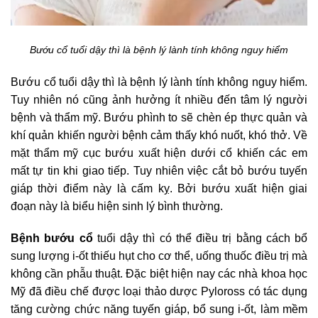
Bướu cổ tuổi dậy thì là bệnh lý lành tính không nguy hiểm
Bướu cổ tuổi dậy thì là bệnh lý lành tính không nguy hiểm.
Tuy nhiên nó cũng ảnh hưởng ít nhiều đến tâm lý người
bệnh và thẩm mỹ. Bướu phình to sẽ chèn ép thực quản và
khí quản khiến người bệnh cảm thấy khó nuốt, khó thở. Về
mặt thẩm mỹ cục bướu xuất hiện dưới cổ khiến các em
mất tự tin khi giao tiếp. Tuy nhiên việc cắt bỏ bướu tuyến
giáp thời điểm này là cấm kỵ. Bởi bướu xuất hiện giai
đoạn này là biểu hiện sinh lý bình thường.
Bệnh bướu cổ
tuổi dậy thì có thể điều trị bằng cách bổ
sung lượng i-ốt thiếu hụt cho cơ thể, uống thuốc điều trị mà
không cần phẫu thuật. Đặc biệt hiện nay các nhà khoa học
Mỹ đã điều chế được loại thảo dược Pyloross có tác dụng
tăng cường chức năng tuyến giáp, bổ sung i-ốt, làm mềm