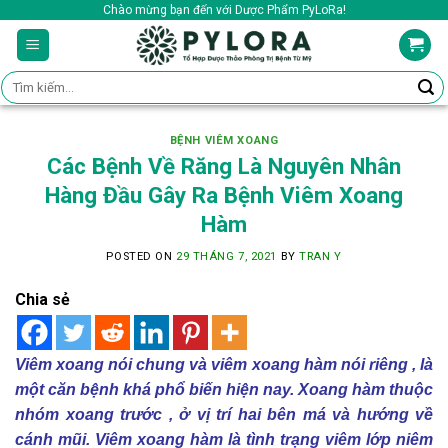
Skip
Chào mừng bạn đến với Dược Phẩm PyLoRa!
to
content
Tìm
kiếm:
BỆNH VIÊM XOANG
Các Bệnh Về Răng Là Nguyên Nhân
Hàng Đầu Gây Ra Bệnh Viêm Xoang
Hàm
POSTED ON
29 THÁNG 7, 2021
BY
TRAN Y
Chia sẻ
Viêm xoang nói chung và viêm xoang hàm nói riêng , là
một căn bệnh khá phổ biến hiện nay. Xoang hàm thuộc
nhóm xoang trước , ở vị trí hai bên má và hướng về
cánh mũi.
Viêm xoang hàm là tình trạng viêm lớp niêm