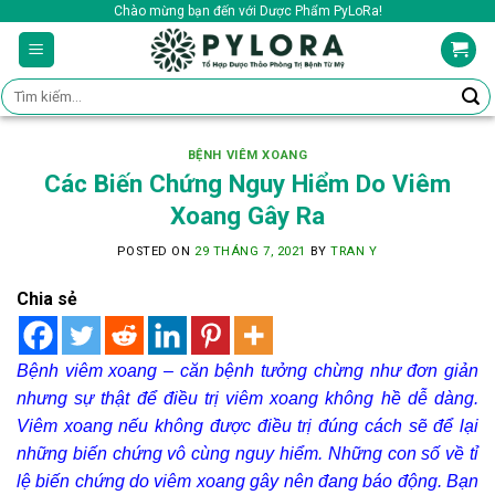
Skip
Chào mừng bạn đến với Dược Phẩm PyLoRa!
to
content
Tìm
kiếm:
BỆNH VIÊM XOANG
Các Biến Chứng Nguy Hiểm Do Viêm
Xoang Gây Ra
POSTED ON
29 THÁNG 7, 2021
BY
TRAN Y
Chia sẻ
Bệnh viêm xoang – căn bệnh tưởng chừng như đơn giản
nhưng sự thật để điều trị viêm xoang không hề dễ dàng.
Viêm xoang nếu không được điều trị đúng cách sẽ để lại
những biến chứng vô cùng nguy hiểm.
Những con số về tỉ
lệ biến chứng do viêm xoang gây nên đang báo động. Bạn