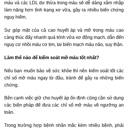
máu và các LDL dư thừa trong máu sẽ dễ dàng xâm nhập
làm nặng hơn tình trạng xơ vữa, gây ra nhiều biến chứng
nguy hiểm.
Sự góp mặt của cả cao huyết áp và mỡ trong máu cao
càng thúc đẩy nhanh quá trình vữa xơ động mạch, dẫn đến
nguy cơ nhồi máu cơ tim, tai biến mạch máu não, suy thận.
Làm thế nào để kiểm soát mỡ máu tốt nhất?
Nếu bạn muốn bảo vệ sức khỏe thì nên kiểm soát tốt các
chỉ số mỡ máu ngay từ đầu, tránh để gây ra những biến
chứng.
Bên cạnh việc giữ cho huyết áp ổn định cũng cần sử dụng
các biện pháp để đưa các chỉ số mỡ máu về ngưỡng an
toàn.
Trong trường hợp bệnh nhân mắc kèm nhiều bệnh, phải