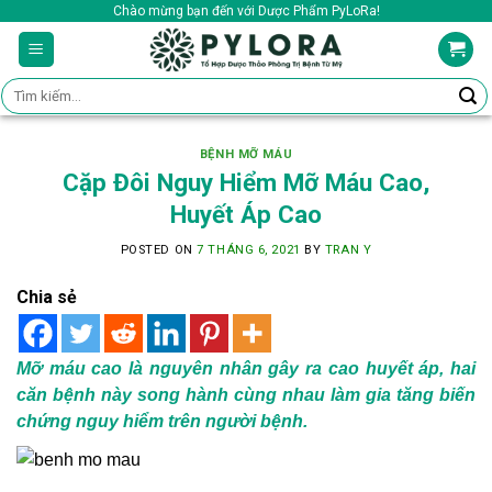
Skip
Chào mừng bạn đến với Dược Phẩm PyLoRa!
to
content
Tìm
kiếm:
BỆNH MỠ MÁU
Cặp Đôi Nguy Hiểm Mỡ Máu Cao,
Huyết Áp Cao
POSTED ON
7 THÁNG 6, 2021
BY
TRAN Y
Chia sẻ
Mỡ máu cao là nguyên nhân gây ra cao huyết áp, hai
căn bệnh này song hành cùng nhau làm gia tăng biến
chứng nguy hiểm trên người bệnh.