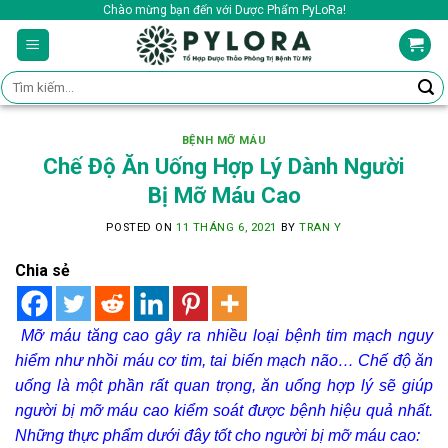
Skip
Chào mừng bạn đến với Dược Phẩm PyLoRa!
to
content
Tìm
kiếm:
BỆNH MỠ MÁU
Chế Độ Ăn Uống Hợp Lý Dành Người
Bị Mỡ Máu Cao
POSTED ON
11 THÁNG 6, 2021
BY
TRAN Y
Chia sẻ
Mỡ máu tăng cao gây ra nhiều loại bệnh tim mạch nguy
hiểm như nhồi máu cơ tim, tai biến mạch não… Chế độ ăn
uống là một phần rất quan trọng, ăn uống hợp lý sẽ giúp
người bị mỡ máu cao kiểm soát được bệnh hiệu quả nhất.
Những thực phẩm dưới đây tốt cho người bị mỡ máu cao: