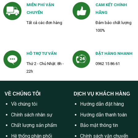
MIỄN PHÍ VẬN
CAM KẾT CHÍNH
CHUYỂN
HÃNG
Tất cả các đơn hàng
Đảm bảo chất lượng
100%
HỖ TRỢ TƯ VẤN
ĐẶT HÀNG NHANH
Thứ 2 - Chủ Nhật: 8h -
0962 15 86 61
22h
VỀ CHÚNG TÔI
DỊCH VỤ KHÁCH HÀNG
Về chúng tôi
Hướng dẫn đặt hàng
Chính sách nhân sự
Hướng dẫn thanh toán
Chất lượng sản phẩm
Bảo mật thông tin
Hệ thống phân phối
Chính sách vận chuyển