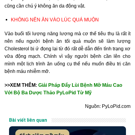
cũng cần chú ý không ăn da động vật.
KHÔNG NÊN ĂN VÀO LÚC QUÁ MUỘN
Vào buổi tối lượng năng lượng mà cơ thể tiêu thụ là rất ít
nên nếu người bệnh ăn tối quá muộn sẽ làm lượng
Cholesterol bị ứ đọng lại từ đó rất dễ dẫn đến tình trạng xơ
vữa động mạch. Chính vì vậy người bệnh cần lên cho
mình một lịch trình ăn uống cụ thể nếu muốn điều trị căn
bệnh máu nhiễm mỡ.
>>XEM THÊM:
Giải Pháp Đẩy Lùi Bệnh Mỡ Máu Cao
Với Bộ Ba Dược Thảo PyLoPid Từ Mỹ
Nguồn: PyLoPid.com
Bài viết liên quan