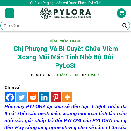
Skip
Chào mừng bạn đến với Dược Phẩm PyLoRa!
to
content
Tìm
kiếm:
BỆNH VIÊM XOANG
Chị Phượng Và Bí Quyết Chữa Viêm
Xoang Mũi Mãn Tính Nhờ Bộ Đôi
PyLoSi
POSTED ON
29 THÁNG 7, 2021
BY
TRAN Y
Chia sẻ
Hôm nay PYLORA lại chia sẻ đến bạn 1 bệnh nhân đã
thoát khỏi căn bệnh viêm xoang mũi mãn tính lâu năm
nhờ vào giải pháp bộ đôi PYLOSI của PYLORA mang
đến. Hãy cùng lắng nghe những chia sẻ cảm nhận của