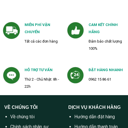
MIỄN PHÍ VẬN
CAM KẾT CHÍNH
CHUYỂN
HÃNG
Tất cả các đơn hàng
Đảm bảo chất lượng
100%
HỖ TRỢ TƯ VẤN
ĐẶT HÀNG NHANH
Thứ 2 - Chủ Nhật: 8h -
0962 15 86 61
22h
VỀ CHÚNG TÔI
DỊCH VỤ KHÁCH HÀNG
Về chúng tôi
Hướng dẫn đặt hàng
Chính sách nhân sự
Hướng dẫn thanh toán