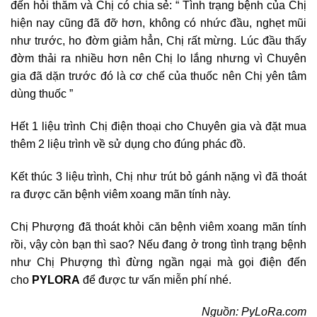
đến hỏi thăm và Chị có chia sẻ: “ Tình trạng bệnh của Chị
hiện nay cũng đã đỡ hơn, không có nhức đầu, nghẹt mũi
như trước, ho đờm giảm hẳn, Chị rất mừng. Lúc đầu thấy
đờm thải ra nhiều hơn nên Chị lo lắng nhưng vì Chuyên
gia đã dặn trước đó là cơ chế của thuốc nên Chị yên tâm
dùng thuốc ”
Hết 1 liệu trình Chị điện thoại cho Chuyên gia và đặt mua
thêm 2 liệu trình về sử dụng cho đúng phác đồ.
Kết thúc 3 liệu trình, Chị như trút bỏ gánh nặng vì đã thoát
ra được căn bệnh viêm xoang mãn tính này.
Chị Phượng đã thoát khỏi căn bệnh viêm xoang mãn tính
rồi, vậy còn bạn thì sao? Nếu đang ở trong tình trạng bệnh
như Chị Phượng thì đừng ngần ngại mà gọi điện đến
cho
PYLORA
để được tư vấn miễn phí nhé.
Nguồn: PyLoRa.com