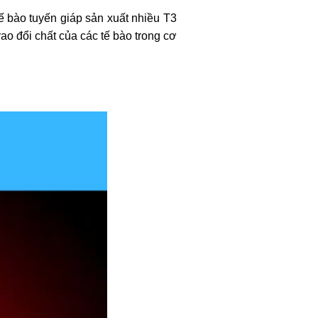
ế bào tuyến giáp sản xuất nhiều T3
o đổi chất của các tế bào trong cơ