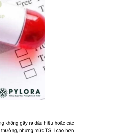
ng không gây ra dấu hiệu hoặc các
bình thường, nhưng mức TSH cao hơn