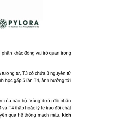
phần khác đóng vai trò quan trọng
 và tương tự, T3 có chứa 3 nguyên tử
inh học gấp 5 lần T4, ảnh hưởng tới
ên của não bộ. Vùng dưới đồi nhận
và T4 thấp hoặc tỷ lệ trao đổi chất
n yên qua hệ thống mạch máu,
kích