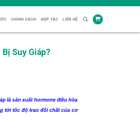
HỨC
CHÍNH SÁCH
HỢP TÁC
LIÊN HỆ
 Bị Suy Giáp?
áp là sản xuất hormone điều hòa
tới tốc độ trao đổi chất của cơ