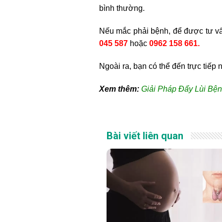
bình thường.
Nếu mắc phải bệnh, để được tư vấn 
045 587
hoặc
0962 158 661.
Ngoài ra, bạn có thể đến trực tiếp
Xem thêm:
Giải Pháp Đẩy Lùi Bệ
Bài viết liên quan