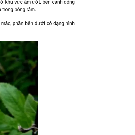
n ở khu vực ẩm ướt, bên cạnh dòng
à trong bóng râm.
i mác, phần bên dưới có dạng hình