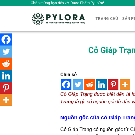
Skip
Chào mừng bạn đến với Dược Phẩm PyLoRa!
to
content
TRANG CHỦ
SẢN 
Cỏ Giáp Trạ
Chia sẻ
Cỏ Giáp Trạng được biết đến là lo
Trạng là gì
, có nguồn gốc từ đâu
Nguồn gốc của cỏ Giáp Trạn
Cỏ Giáp Trạng có nguồn gốc từ Ch