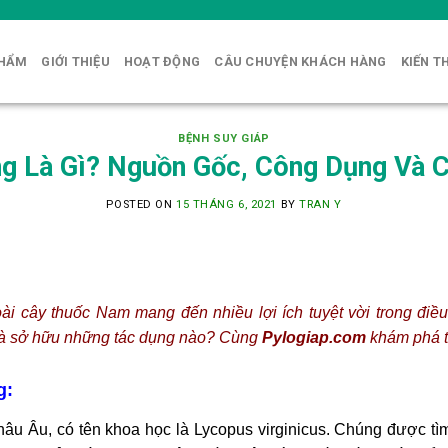
PHẨM
GIỚI THIỆU
HOẠT ĐỘNG
CÂU CHUYỆN KHÁCH HÀNG
KIẾN T
BỆNH SUY GIÁP
ng Là Gì? Nguồn Gốc, Công Dụng Và 
POSTED ON
15 THÁNG 6, 2021
BY
TRAN Y
ài cây thuốc Nam mang đến nhiều lợi ích tuyệt vời trong điều 
 và sở hữu những tác dụng nào? Cùng
Pylogiap.com
khám phá tr
g:
âu Âu, có tên khoa học là Lycopus virginicus. Chúng được tìm