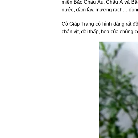
miền Bắc Châu Âu, Châu Á và Bắc 
nước, đầm lầy, mương rạch… đồng t
Cỏ Giáp Trạng có hình dáng rất đ
chân vịt, đài thấp, hoa của chúng có