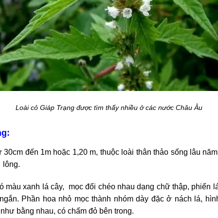
Loài cỏ Giáp Trạng được tìm thấy nhiều ở các nước Châu Âu
ng:
ừ 30cm đến 1m hoặc 1,20 m, thuộc loài thân thảo sống lâu năm
t lông.
có màu xanh lá cây, mọc đối chéo nhau dạng chữ thập, phiến l
 ngắn. Phần hoa nhỏ mọc thành nhóm dày đặc ở nách lá, hìn
 như bằng nhau, có chấm đỏ bên trong.