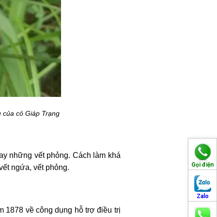
u của cỏ Giáp Trạng
 hay những vết phỏng. Cách làm khá
Gọi điện
vết ngứa, vết phỏng.
Zalo
 1878 về công dụng hỗ trợ điều trị