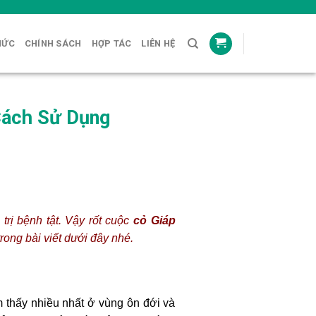
HỨC
CHÍNH SÁCH
HỢP TÁC
LIÊN HỆ
Cách Sử Dụng
trị bệnh tật. Vậy rốt cuộc
cỏ Giáp
ong bài viết dưới đây nhé.
 thấy nhiều nhất ở vùng ôn đới và