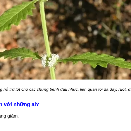
 hỗ trợ tốt cho các chứng bệnh đau nhức, liên quan tới dạ dày, ruột, 
h với những ai?
ạng giảm.