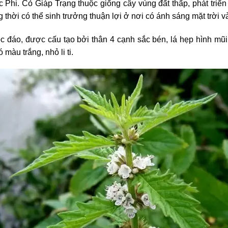
Phi. Cỏ Giáp Trạng thuộc giống cây vùng đất thấp, phát triể
hời có thể sinh trưởng thuận lợi ở nơi có ánh sáng mặt trời v
ộc đáo, được cấu tạo bởi thân 4 cạnh sắc bén, lá hẹp hình mũ
 màu trắng, nhỏ li ti.