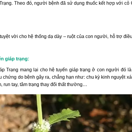
Trạng. Theo đó, người bệnh đã sử dụng thuốc kết hợp với cỏ G
yệt vời cho hệ thống dạ dày – ruột của con người, hỗ trợ điều t
 giáp trạng:
p Trạng mang lại cho hệ tuyến giáp trạng ở con người đó là k
u chứng do bệnh gây ra, chẳng hạn như: chu kỳ kinh nguyệt xáo 
m, run tay, tâm trạng thay đổi thất thường…