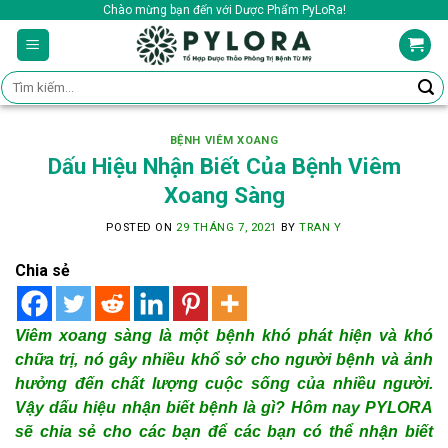
Skip
Chào mừng bạn đến với Dược Phẩm PyLoRa!
to
content
Tìm
kiếm:
BỆNH VIÊM XOANG
Dấu Hiệu Nhận Biết Của Bệnh Viêm
Xoang Sàng
POSTED ON
29 THÁNG 7, 2021
BY
TRAN Y
Chia sẻ
Viêm xoang sàng là một bệnh khó phát hiện và khó
chữa trị, nó gây nhiều khổ sở cho người bệnh và ảnh
hưởng đến chất lượng cuộc sống của nhiều người.
Vậy dấu hiệu nhận biết bệnh là gì? Hôm nay PYLORA
sẽ chia sẻ cho các bạn để các bạn có thể nhận biết