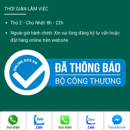
THỜI GIAN LÀM VIỆC
Thứ 2 - Chủ Nhật: 8h - 22h
Ngoài giờ hành chính: Xin vui lòng đăng ký tư vấn hoặc
đặt hàng online trên website
Copyright 2021 © Trang web này được sở hữu và quản lý bởi:
Công Ty Cổ Phần Dược Phẩm PyLoRa - pylora.com
Gọi điện
Zalo
Gọi điện
Zalo
Facebook