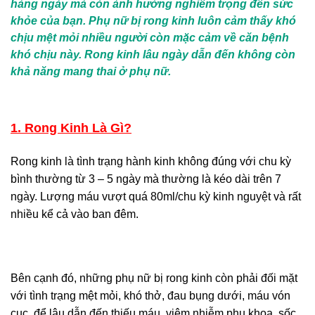
hàng ngày mà còn ảnh hưởng nghiêm trọng đến sức
khỏe của bạn. Phụ nữ bị rong kinh luôn cảm thấy khó
chịu mệt mỏi nhiều người còn mặc cảm về căn bệnh
khó chịu này. Rong kinh lâu ngày dẫn đến không còn
khả năng mang thai ở phụ nữ.
1. Rong Kinh Là Gì?
Rong kinh là tình trạng hành kinh không đúng với chu kỳ
bình thường từ 3 – 5 ngày mà thường là kéo dài trên 7
ngày. Lượng máu vượt quá 80ml/chu kỳ kinh nguyệt và rất
nhiều kể cả vào ban đêm.
Bên cạnh đó, những phụ nữ bị rong kinh còn phải đối mặt
với tình trạng mệt mỏi, khó thở, đau bụng dưới, máu vón
cục, để lâu dẫn đến thiếu máu, viêm nhiễm phụ khoa, sốc