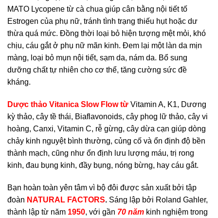
MATO Lycopene từ cà chua giúp cân bằng nội tiết tố
Estrogen của phụ nữ, tránh tình trạng thiếu hụt hoặc dư
thừa quá mức. Đồng thời loại bỏ hiện tượng mệt mỏi, khó
chịu, cáu gắt ở phụ nữ mãn kinh. Đem lại một làn da mịn
màng, loại bỏ mụn nội tiết, sạm da, nám da. Bổ sung
dưỡng chất tự nhiên cho cơ thể, tăng cường sức đề
kháng.
Dược thảo Vitanica Slow Flow từ
Vitamin A, K1, Dương
kỳ thảo, cây tề thái, Biaflavonoids, cây phog lữ thảo, cây vi
hoàng, Canxi, Vitamin C, rễ gừng, cây dừa cạn giúp dòng
chảy kinh nguyệt bình thường, củng cố và ổn định độ bền
thành mạch, cũng như ổn định lưu lượng máu, trị rong
kinh, đau bụng kinh, đầy bụng, nóng bừng, hay cáu gắt.
Bạn hoàn toàn yên tâm vì bộ đôi được sản xuất bởi tập
đoàn
NATURAL FACTORS
.
Sáng lập bởi Roland Gahler,
thành lập từ năm
1950
, với gần
70 năm
kinh nghiệm trong