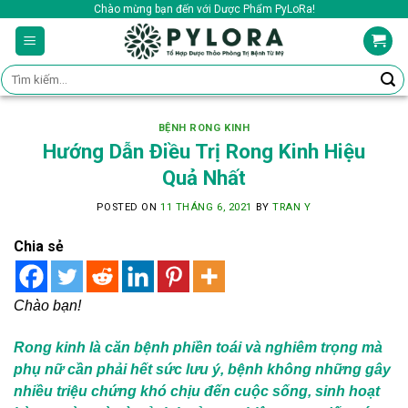
Skip
Chào mừng bạn đến với Dược Phẩm PyLoRa!
to
content
Tìm
kiếm:
BỆNH RONG KINH
Hướng Dẫn Điều Trị Rong Kinh Hiệu
Quả Nhất
POSTED ON
11 THÁNG 6, 2021
BY
TRAN Y
Chia sẻ
Chào bạn!
Rong kinh là căn bệnh phiền toái và nghiêm trọng mà
phụ nữ cần phải hết sức lưu ý, bệnh không những gây
nhiều triệu chứng khó chịu đến cuộc sống, sinh hoạt