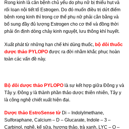
Rong kinh là căn bệnh chủ yếu do phụ nữ bị thiếu hụt và
rối loạn nội tiết tố Estrogen. Do đó muốn điều trị dứt điểm
bệnh rong kinh thì trong cơ thể phụ nữ phải cân bằng và
bổ sung đầy đủ lượng Estrogen cho cơ thể và đồng thời
phải ổn định dòng chảy kinh nguyệt, lưu thông khí huyết.
Xuất phát từ những hạn chế khi dùng thuốc,
bộ
đôi thuốc
dược thảo PYLOPO
được ra đời nhằm khắc phục hoàn
toàn các vấn đề này.
Bộ đôi dược thảo PYLOPO
là sự kết hợp giữa Đông y và
Tây y. Đông y là thành phần thảo dược thiên nhiên, Tây y
là công nghệ chiết xuất hiện đại.
Dược thảo EstroSense từ
Di – Indolylmethane,
Sulforaphane, Calcium – D – Glucarate, Indole – 3 –
Carbinol, nghệ, kế sữa, hương thảo, trà xanh, LYC – O –