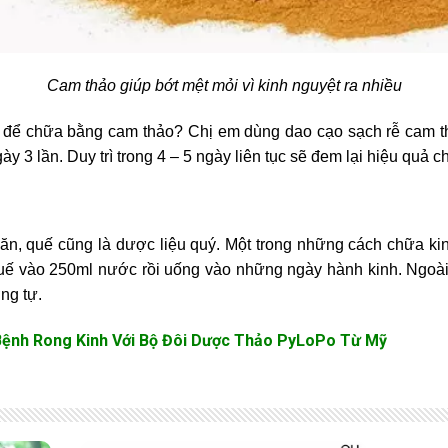
Cam thảo giúp bớt mệt mỏi vì kinh nguyệt ra nhiều
o để chữa bằng cam thảo? Chị em dùng dao cạo sạch rễ cam th
 3 lần. Duy trì trong 4 – 5 ngày liên tục sẽ đem lại hiệu quả 
ăn, quế cũng là dược liệu quý. Một trong những cách chữa kin
ế vào 250ml nước rồi uống vào những ngày hành kinh. Ngoài 
ng tự.
 Bệnh Rong Kinh Với Bộ Đôi Dược Thảo PyLoPo Từ Mỹ