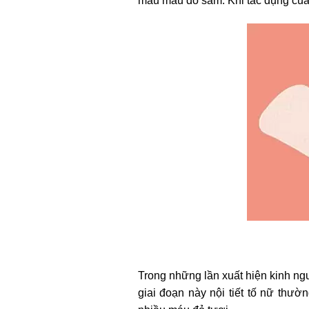
máu màu đỏ sẫm. Khi tác dụng của
Trong những lần xuất hiện kinh ngu
giai đoạn này nội tiết tố nữ thườ