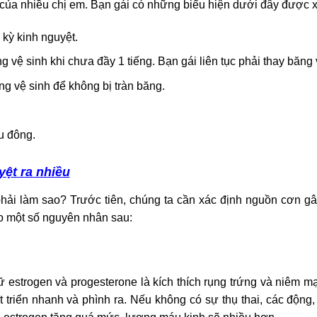
của nhiều chị em. Bạn gái có những biểu hiện dưới đây được xe
 kỳ kinh nguyệt.
 vệ sinh khi chưa đầy 1 tiếng. Bạn gái liên tục phải thay băng 
ng vệ sinh để không bị tràn băng.
u đông.
ệt ra nhiều
phải làm sao? Trước tiên, chúng ta cần xác định nguồn cơn gâ
do một số nguyên nhân sau:
estrogen và progesterone là kích thích rụng trứng và niêm m
t triển nhanh và phình ra. Nếu không có sự thụ thai, các động,