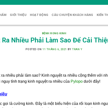
PHẨM
GIỚI THIỆU
HOẠT ĐỘNG
CÂU CHUYỆN KHÁCH HÀNG
KIẾN T
BỆNH RONG KINH
 Ra Nhiều Phải Làm Sao Để Cải Thiệ
POSTED ON
11 THÁNG 6, 2021
BY
TRAN Y
 ra nhiều phải làm sao? Kinh nguyệt ra nhiều cộng thêm với nh
i nguy tình trạng kinh nguyệt ra nhiều của
Pylopo
dưới đây!
hiều
 gọi là cường kinh. Đây là một biểu hiện của rối loạn kinh ng