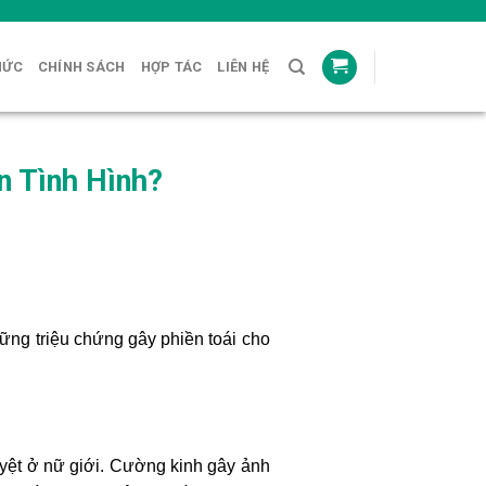
HỨC
CHÍNH SÁCH
HỢP TÁC
LIÊN HỆ
n Tình Hình?
ững triệu chứng gây phiền toái cho
uyệt ở nữ giới. Cường kinh gây ảnh