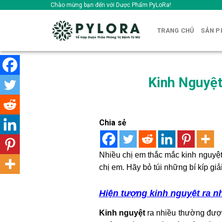
Skip
Chào mừng bạn đến với Dược Phẩm PyLoRa!
to
content
TRANG CHỦ
SẢN 
Kinh Nguyệt
Chia sẻ
Nhiều chị em thắc mắc kinh nguyệt
chị em. Hãy bỏ túi những bí kíp giả
Hiện tượng kinh nguyệt ra n
Kinh nguyệt
ra nhiều thường được