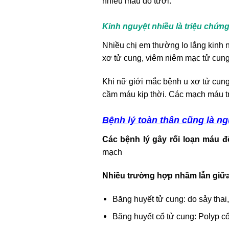
nhiều máu đỏ tươi.
Kinh nguyệt nhiều là triệu chứn
Nhiều chị em thường lo lắng kinh n
xơ tử cung, viêm niêm mạc tử cung.
Khi nữ giới mắc bệnh u xơ tử cung
cầm máu kịp thời. Các mạch máu tr
Bệnh lý toàn thân cũng là n
Các bệnh lý gây rối loạn máu đ
mạch
Nhiều trường hợp nhầm lẫn giữa
Băng huyết tử cung: do sảy thai
Băng huyết cổ tử cung: Polyp c