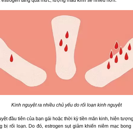
 estrogen tăng quá mức, lượng máu kinh sẽ nhiều hơn.
Kinh nguyệt ra nhiều chủ yếu do rối loạn kinh nguyệt
yệt đầu tiên của bạn gái hoặc thời kỳ tiền mãn kinh, hiện tượ
ng bị rối loạn. Do đó, estrogen sụt giảm khiến niêm mạc bong