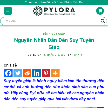
Skip
Chào mừng bạn đến với Dược Phẩm PyLoRa!
to
content
Tìm
kiếm:
BỆNH SUY GIÁP
Nguyên Nhân Dẫn Đến Suy Tuyến
Giáp
POSTED ON
15 THÁNG 6, 2021
BY
TRAN Y
Chia sẻ
Suy tuyến giáp là bệnh nguy hiểm làm tổn thương đến
cơ thể và ảnh hưởng đến sức khỏe sinh sản của phụ
nữ. Hãy cùng PyLoRa sẽ tìm hiểu về các nguyên nhân
dẫn đến suy tuyến giáp qua bài viết dưới đây nhé!