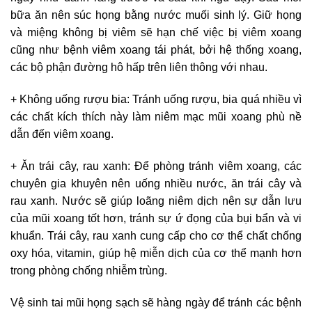
bữa ăn nên súc họng bằng nước muối sinh lý. Giữ họng
và miệng không bị viêm sẽ hạn chế việc bị viêm xoang
cũng như bệnh viêm xoang tái phát, bởi hệ thống xoang,
các bộ phận đường hô hấp trên liên thông với nhau.
+ Không uống rượu bia: Tránh uống rượu, bia quá nhiều vì
các chất kích thích này làm niêm mạc mũi xoang phù nề
dẫn đến viêm xoang.
+ Ăn trái cây, rau xanh: Để phòng tránh viêm xoang, các
chuyên gia khuyên nên uống nhiều nước, ăn trái cây và
rau xanh. Nước sẽ giúp loãng niêm dịch nên sự dẫn lưu
của mũi xoang tốt hơn, tránh sự ứ đọng của bụi bẩn và vi
khuẩn. Trái cây, rau xanh cung cấp cho cơ thể chất chống
oxy hóa, vitamin, giúp hệ miễn dịch của cơ thể mạnh hơn
trong phòng chống nhiễm trùng.
Vệ sinh tai mũi họng sạch sẽ hàng ngày để tránh các bệnh