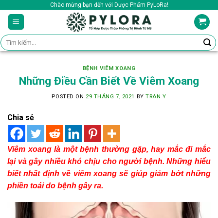
Skip
Chào mừng bạn đến với Dược Phẩm PyLoRa!
to
content
Tìm
kiếm:
BỆNH VIÊM XOANG
Những Điều Cần Biết Về Viêm Xoang
POSTED ON
29 THÁNG 7, 2021
BY
TRAN Y
Chia sẻ
Viêm xoang là một bệnh thường gặp, hay mắc đi mắc
lại và gây nhiều khó chịu cho người bệnh. Những hiểu
biết nhất định về viêm xoang sẽ giúp giảm bớt những
phiền toái do bệnh gây ra.