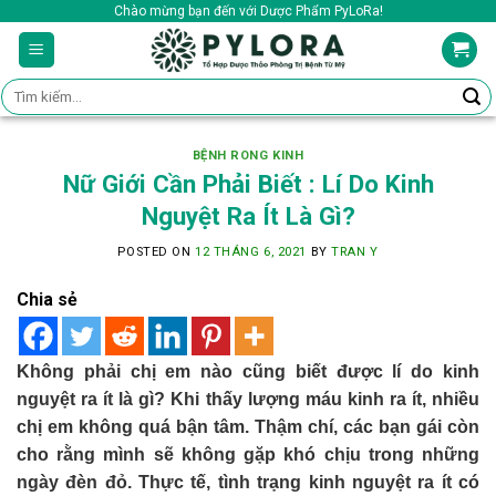
Skip
Chào mừng bạn đến với Dược Phẩm PyLoRa!
to
content
Tìm
kiếm:
BỆNH RONG KINH
Nữ Giới Cần Phải Biết : Lí Do Kinh
Nguyệt Ra Ít Là Gì?
POSTED ON
12 THÁNG 6, 2021
BY
TRAN Y
Chia sẻ
Không phải chị em nào cũng biết được lí do kinh
nguyệt ra ít là gì? Khi thấy lượng máu kinh ra ít, nhiều
chị em không quá bận tâm. Thậm chí, các bạn gái còn
cho rằng mình sẽ không gặp khó chịu trong những
ngày đèn đỏ. Thực tế, tình trạng kinh nguyệt ra ít có