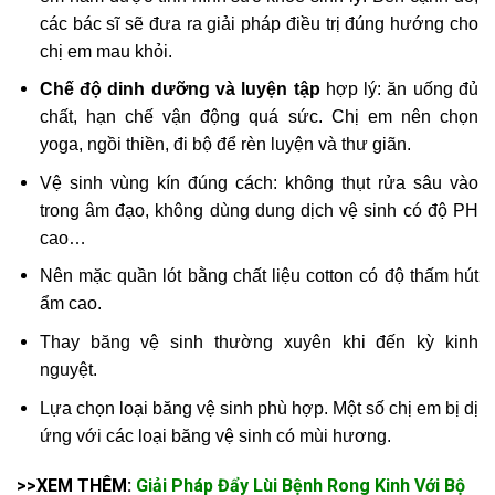
các bác sĩ sẽ đưa ra giải pháp điều trị đúng hướng cho
chị em mau khỏi.
Chế độ dinh dưỡng và luyện tập
hợp lý: ăn uống đủ
chất, hạn chế vận động quá sức. Chị em nên chọn
yoga, ngồi thiền, đi bộ để rèn luyện và thư giãn.
Vệ sinh vùng kín đúng cách: không thụt rửa sâu vào
trong âm đạo, không dùng dung dịch vệ sinh có độ PH
cao…
Nên mặc quần lót bằng chất liệu cotton có độ thấm hút
ẩm cao.
Thay băng vệ sinh thường xuyên khi đến kỳ kinh
nguyệt.
Lựa chọn loại băng vệ sinh phù hợp. Một số chị em bị dị
ứng với các loại băng vệ sinh có mùi hương.
>>XEM THÊM:
Giải Pháp Đẩy Lùi Bệnh Rong Kinh Với Bộ