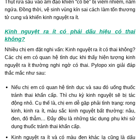
Thụt rửa sâu vào âm đạo khiến “cô bé” bị viêm nhiễm, nấm
ngứa. Đồng thời, vệ sinh vùng kín sai cách làm tổn thương
tử cung và khiến kinh nguyệt ra ít.
Kinh nguyệt ra ít có phải dấu hiệu có thai
không?
Nhiều chị em đặt nghi vấn: Kinh nguyệt ra ít có thai không?
Các chị em có quan hệ tình dục khi thấy hiện tượng kinh
nguyệt ra ít thường nghi ngờ có thai. Pylopo xin giải đáp
thắc mắc như sau:
Nếu chị em có quan hệ tình dục và sau đó uống thuốc
tránh thai khẩn cấp. Thì chu kỳ kinh nguyệt sẽ bị tác
động nhỏ. Cụ thể là, chị em dễ gặp phải tình trạng: rong
kinh, kinh ra ít, màu sắc kinh nguyệt bất thường: nâu,
đen, đỏ thẫm… Đây đều là những tác dụng phụ khi sử
dụng thuốc tránh thai khẩn cấp.
Kinh nguyệt ra ít và có màu đen khác lạ cũng là dấu