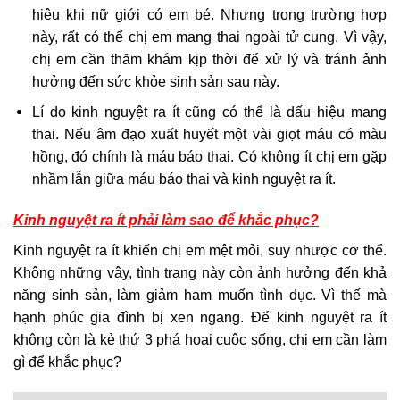
hiệu khi nữ giới có em bé. Nhưng trong trường hợp
này, rất có thể chị em mang thai ngoài tử cung. Vì vậy,
chị em cần thăm khám kịp thời để xử lý và tránh ảnh
hưởng đến sức khỏe sinh sản sau này.
Lí do kinh nguyệt ra ít cũng có thể là dấu hiệu mang
thai. Nếu âm đạo xuất huyết một vài giọt máu có màu
hồng, đó chính là máu báo thai. Có không ít chị em gặp
nhầm lẫn giữa máu báo thai và kinh nguyệt ra ít.
Kinh nguyệt ra ít phải làm sao để khắc phục?
Kinh nguyệt ra ít khiến chị em mệt mỏi, suy nhược cơ thể.
Không những vậy, tình trạng này còn ảnh hưởng đến khả
năng sinh sản, làm giảm ham muốn tình dục. Vì thế mà
hạnh phúc gia đình bị xen ngang. Để kinh nguyệt ra ít
không còn là kẻ thứ 3 phá hoại cuộc sống, chị em cần làm
gì để khắc phục?