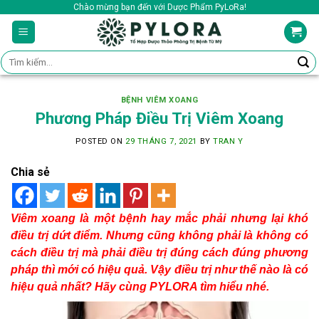
Skip
Chào mừng bạn đến với Dược Phẩm PyLoRa!
to
content
Tìm
kiếm:
BỆNH VIÊM XOANG
Phương Pháp Điều Trị Viêm Xoang
POSTED ON
29 THÁNG 7, 2021
BY
TRAN Y
Chia sẻ
Viêm xoang là một bệnh hay mắc phải nhưng lại khó
điều trị dứt điểm. Nhưng cũng không phải là không có
cách điều trị mà phải điều trị đúng cách đúng phương
pháp thì mới có hiệu quả. Vậy điều trị như thế nào là có
hiệu quả nhất? Hãy cùng PYLORA tìm hiểu nhé.