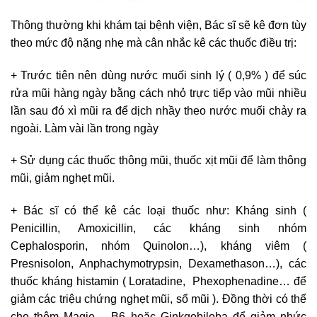
Thông thường khi khám tại bệnh viện, Bác sĩ sẽ kê đơn tùy
theo mức độ nặng nhẹ mà cân nhắc kê các thuốc điều trị:
+ Trước tiên nên dùng nước muối sinh lý ( 0,9% ) để súc
rửa mũi hàng ngày bằng cách nhỏ trực tiếp vào mũi nhiều
lần sau đó xì mũi ra để dịch nhầy theo nước muối chảy ra
ngoài. Làm vài lần trong ngày
+ Sử dụng các thuốc thông mũi, thuốc xịt mũi để làm thông
mũi, giảm nghẹt mũi.
+ Bác sĩ có thể kê các loại thuốc như: Kháng sinh (
Penicillin, Amoxicillin, các kháng sinh nhóm
Cephalosporin, nhóm Quinolon…), kháng viêm (
Presnisolon, Anphachymotrypsin, Dexamethason…), các
thuốc kháng histamin ( Loratadine, Phexophenadine… để
giảm các triệu chứng nghẹt mũi, sổ mũi ). Đồng thời có thể
cho thêm Magie – B6 hoặc Ginkgobiloba để giảm nhức