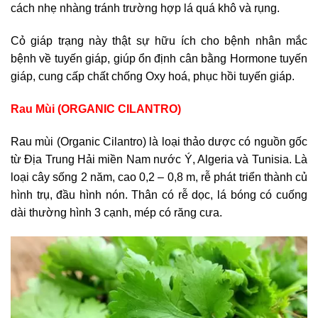
cách nhẹ nhàng tránh trường hợp lá quá khô và rụng.
Cỏ giáp trạng này thật sự hữu ích cho bệnh nhân mắc
bệnh về tuyến giáp, giúp ổn định cân bằng Hormone tuyến
giáp, cung cấp chất chống Oxy hoá, phục hồi tuyến giáp.
Rau Mùi (ORGANIC CILANTRO)
Rau mùi (Organic Cilantro) là loại thảo dược có nguồn gốc
từ Địa Trung Hải miền Nam nước Ý, Algeria và Tunisia. Là
loại cây sống 2 năm, cao 0,2 – 0,8 m, rễ phát triển thành củ
hình trụ, đầu hình nón. Thân có rễ dọc, lá bóng có cuống
dài thường hình 3 cạnh, mép có răng cưa.