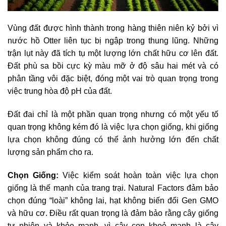
Vùng đất được hình thành trong hàng thiên niên kỷ bởi vì
nước hồ Otter liên tục bị ngập trong thung lũng. Những
trận lụt này đã tích tụ một lượng lớn chất hữu cơ lên đất.
Đất phù sa bồi cực kỳ màu mỡ ở độ sâu hai mét và có
phân tầng vôi đặc biệt, đóng một vai trò quan trọng trong
việc trung hòa độ pH của đất.
Đất đai chỉ là một phần quan trọng nhưng có một yếu tố
quan trọng không kém đó là việc lựa chọn giống, khi giống
lựa chọn không đúng có thể ảnh hưởng lớn đến chất
lượng sản phẩm cho ra.
Chọn Giống:
Việc kiểm soát hoàn toàn việc lựa chọn
giống là thế mạnh của trang trại. Natural Factors đảm bảo
chọn đúng “loài” không lai, hạt không biến đổi Gen GMO
và hữu cơ. Điều rất quan trọng là đảm bảo rằng cây giống
tự nhiên và khỏe mạnh, vì cây con khoẻ mạnh là cây