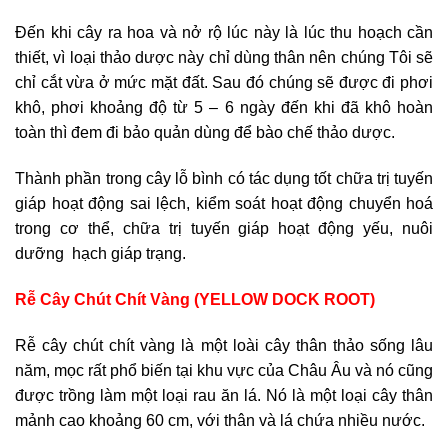
Đến khi cây ra hoa và nở rộ lúc này là lúc thu hoạch cần
thiết, vì loại thảo dược này chỉ dùng thân nên chúng Tôi sẽ
chỉ cắt vừa ở mức mặt đất. Sau đó chúng sẽ được đi phơi
khô, phơi khoảng độ từ 5 – 6 ngày đến khi đã khô hoàn
toàn thì đem đi bảo quản dùng để bào chế thảo dược.
Thành phần trong cây lỗ bình có tác dụng tốt chữa trị tuyến
giáp hoạt động sai lệch, kiểm soát hoạt động chuyển hoá
trong cơ thể, chữa trị tuyến giáp hoạt động yếu, nuôi
dưỡng hạch giáp trạng.
Rễ Cây Chút Chít Vàng (YELLOW DOCK ROOT)
Rễ cây chút chít vàng là một loài cây thân thảo sống lâu
năm, mọc rất phổ biến tại khu vực của Châu Âu và nó cũng
được trồng làm một loại rau ăn lá. Nó là một loại cây thân
mảnh cao khoảng 60 cm, với thân và lá chứa nhiều nước.