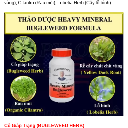
vàng), Cilantro (Rau mùi), Lobelia Herb (Cây lỗ bình).
Cỏ Giáp Trạng (BUGLEWEED HERB)