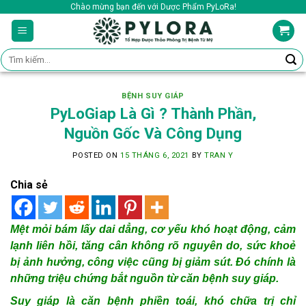
Skip
Chào mừng bạn đến với Dược Phẩm PyLoRa!
to
content
Tìm
kiếm:
BỆNH SUY GIÁP
PyLoGiap Là Gì ? Thành Phần,
Nguồn Gốc Và Công Dụng
POSTED ON
15 THÁNG 6, 2021
BY
TRAN Y
Chia sẻ
Mệt mỏi bám lấy dai dẳng, cơ yếu khó hoạt động, cảm
lạnh liên hồi, tăng cân không rõ nguyên do, sức khoẻ
bị ảnh hưởng, công việc cũng bị giảm sút. Đó chính là
những triệu chứng bắt nguồn từ căn bệnh suy giáp.
Suy giáp là căn bệnh phiền toái, khó chữa trị chỉ