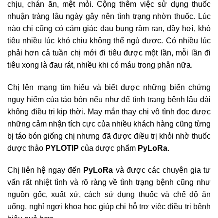
chịu, chán ăn, mệt mỏi. Cộng thêm việc sử dụng thuốc
nhuận tràng lâu ngày gây nên tình trạng nhờn thuốc. Lúc
nào chị cũng có cảm giác đau bụng râm ran, đầy hơi, khó
tiêu nhiều lúc khó chịu không thể ngủ được. Có nhiều lúc
phải hơn cả tuần chị mới đi tiêu được một lần, mỗi lần đi
tiêu xong là đau rát, nhiều khi có máu trong phân nữa.
Chị lên mạng tìm hiểu và biết được những biến chứng
nguy hiểm của táo bón nếu như để tình trạng bệnh lâu dài
không điều trị kịp thời. May mắn thay chị vô tình đọc được
những cảm nhận tích cực của nhiều khách hàng cũng từng
bị táo bón giống chị nhưng đã được điều trị khỏi nhờ thuốc
dược thảo
PYLOTIP
của dược phẩm
PyLoRa
.
Chị liên hệ ngay đến
PyLoRa
và được các chuyên gia tư
vấn rất nhiệt tình và rõ ràng về tình trạng bệnh cũng như
nguồn gốc, xuất xứ, cách sử dụng thuốc và chế độ ăn
uống, nghỉ ngơi khoa học giúp chị hỗ trợ việc điều trị bệnh