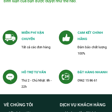
bình luận của bạn được duyệt như thế nào
.
MIỄN PHÍ VẬN
CAM KẾT CHÍNH
CHUYỂN
HÃNG
Tất cả các đơn hàng
Đảm bảo chất lượng
100%
HỖ TRỢ TƯ VẤN
ĐẶT HÀNG NHANH
Thứ 2 - Chủ Nhật: 8h -
0962 15 86 61
22h
VỀ CHÚNG TÔI
DỊCH VỤ KHÁCH HÀNG