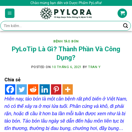
Skip
Chào mừng bạn đến với Dược Phẩm PyLoRa!
to
content
Tìm
kiếm:
BỆNH TÁO BÓN
PyLoTip Là Gì? Thành Phần Và Công
Dụng?
POSTED ON
10 THÁNG 6, 2021
BY
TRAN Y
Chia sẻ
Hiện nay, táo bón là một căn bệnh rất phổ biến ở Việt Nam,
nó có thể xảy ra ở mọi lứa tuổi. Phân cứng và khô, đi phải
rặn, hoặc đi cầu ít hơn ba lần mỗi tuần được xem như là bị
táo bón. Táo bón lâu ngày sẽ dẫn đến hậu môn liên tục bị
tổn thương, thường bị đau bụng, chướng hơi, đầy bụng…