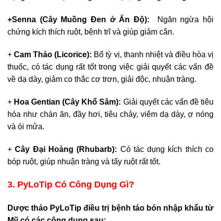
+Senna (Cây Muồng Đen ở Ấn Độ):
Ngăn ngừa hội
chứng kích thích ruột, bệnh trĩ và giúp giảm cân.
+
Cam Thảo (Licorice):
Bổ tỳ vị, thanh nhiệt và điều hòa vị
thuốc, có tác dụng rất tốt trong việc giải quyết các vấn đề
về dạ dày, giảm co thắc cơ trơn, giải độc, nhuận tràng.
+
Hoa Gentian (Cây Khổ Sâm):
Giải quyết các vấn đề tiêu
hóa như chán ăn, đầy hơi, tiêu chảy, viêm dạ dày, ợ nóng
và ói mửa.
+
Cây Đại Hoàng (Rhubarb):
Có tác dụng kích thích co
bóp ruột, giúp nhuận tràng và tấy ruột rất tốt.
3. PyLoTip Có Công Dụng Gì?
Dược thảo PyLoTip điều trị bệnh táo bón nhập khẩu từ
Mỹ có các công dụng sau: