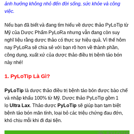
ảnh hưởng không nhỏ đến đời sống, sức khỏe và công
việc.
Nếu bạn đã biết và đang tìm hiểu về dược thảo PyLoTip từ
Mỹ của Dược Phẩm PyLoRa nhưng vẫn đang còn suy
nghĩ liệu rằng dược thảo có thực sự hiệu quả. Vì thế hôm
nay PyLoRa sẽ chia sẻ với bạn rõ hơn về thành phần,
công dụng, xuất xứ của dược thảo điều trị bệnh táo bón
này nhé!
1. PyLoTip Là Gì?
PyLoTip
là dược thảo điều trị bệnh táo bón được bào chế
và nhập khẩu 100% từ Mỹ. Dược thảo PyLoTip gồm 1
lọ
Ultra Lax
. Thảo dược
PyLoTip
sẽ giúp bạn tạm biệt
bệnh táo bón mãn tính, loại bỏ các triệu chứng đau đớn,
khó chịu mỗi khi đi đại tiện.